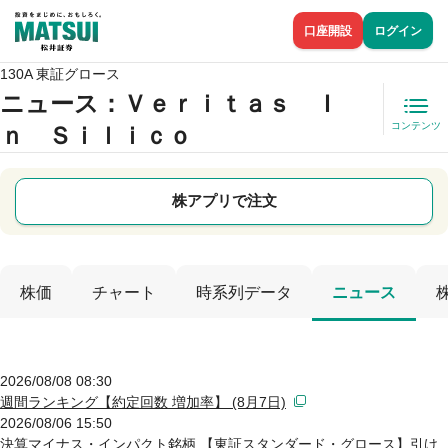
口座開設
ログイン
130A 東証グロース
ニュース
：Ｖｅｒｉｔａｓ Ｉ
コンテンツ
ｎ Ｓｉｌｉｃｏ
株アプリで注文
株価
チャート
時系列データ
ニュース
2026/08/08 08:30
週間ランキング【約定回数 増加率】 (8月7日)
2026/08/06 15:50
決算マイナス・インパクト銘柄 【東証スタンダード・グロース】引け