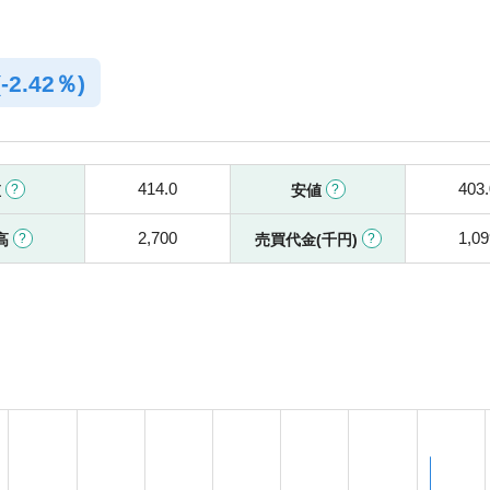
(
-
2.42％)
414.0
403.
値
安値
2,700
1,09
高
売買代金(千円)