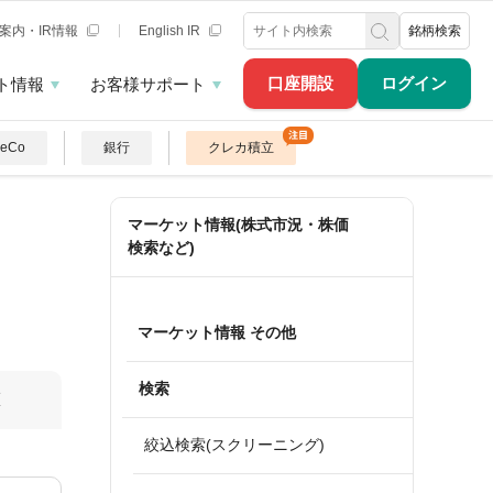
案内・IR情報
English IR
銘柄検索
口座開設
ログイン
ト情報
お客様サポート
DeCo
銀行
クレカ積立
マーケット情報(株式市況・株価
検索など)
マーケット情報 その他
検索
算
絞込検索(スクリーニング)