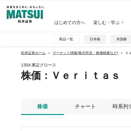
はじめての方へ
楽しむ・学ぶ
商品一覧
日本株
米国株
松井証券ホーム
マーケット情報(株式市況・株価検索など)
Ｖ
130A 東証グロース
株価
：Ｖｅｒｉｔａｓ 
株価
チャート
時系列