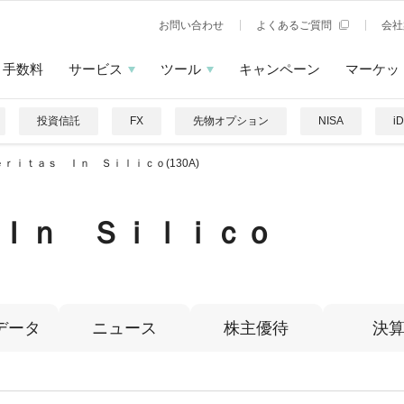
お問い合わせ
よくあるご質問
会社
手数料
サービス
ツール
キャンペーン
マーケッ
投資信託
FX
先物オプション
NISA
i
ｅｒｉｔａｓ Ｉｎ Ｓｉｌｉｃｏ(130A)
Ｉｎ Ｓｉｌｉｃｏ
データ
ニュース
株主優待
決