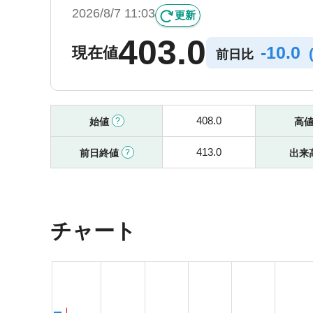
2026/8/7 11:03
更新
403.0
-
10.0
現在値
前日比
408.0
始値
高
413.0
前日終値
出来
チャート