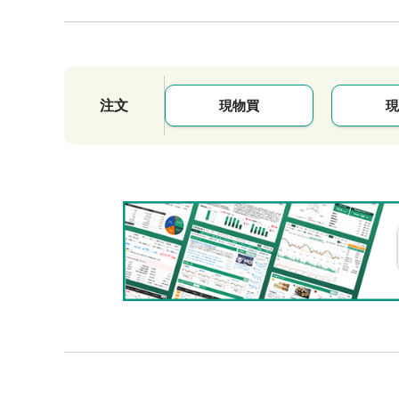
注文
現物買
現