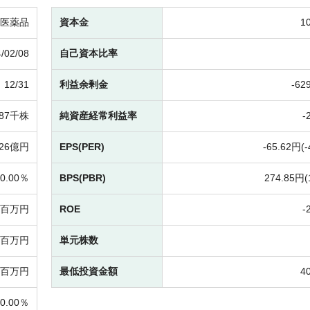
医薬品
資本金
1
/02/08
自己資本比率
12/31
利益余剰金
-
62
487千株
純資産経常利益率
-
26億円
EPS(PER)
-
65.62円(
-
0.00％
BPS(PBR)
274.85円(
3百万円
ROE
-
83百万円
単元株数
0百万円
最低投資金額
4
0.00％