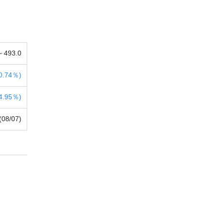
 ~
493.0
0.74％)
4.95％)
(08/07)