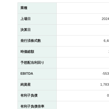
業種
上場日
2024
決算日
発行済株式数
6,
時価総額
予想配当利回り
EBITDA
-
55
純資産
1,7
有利子負債
有利子負債倍率