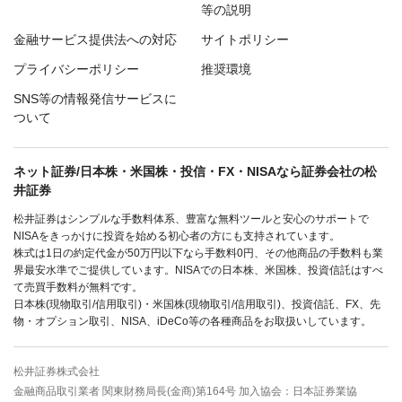
等の説明
金融サービス提供法への対応
サイトポリシー
プライバシーポリシー
推奨環境
SNS等の情報発信サービスに
ついて
ネット証券/日本株・米国株・投信・FX・NISAなら証券会社の松
井証券
松井証券はシンプルな手数料体系、豊富な無料ツールと安心のサポートで
NISAをきっかけに投資を始める初心者の方にも支持されています。
株式は1日の約定代金が50万円以下なら手数料0円、その他商品の手数料も業
界最安水準でご提供しています。NISAでの日本株、米国株、投資信託はすべ
て売買手数料が無料です。
日本株(現物取引/信用取引)・米国株(現物取引/信用取引)、投資信託、FX、先
物・オプション取引、NISA、iDeCo等の各種商品をお取扱いしています。
松井証券株式会社
金融商品取引業者 関東財務局長(金商)第164号 加入協会：日本証券業協