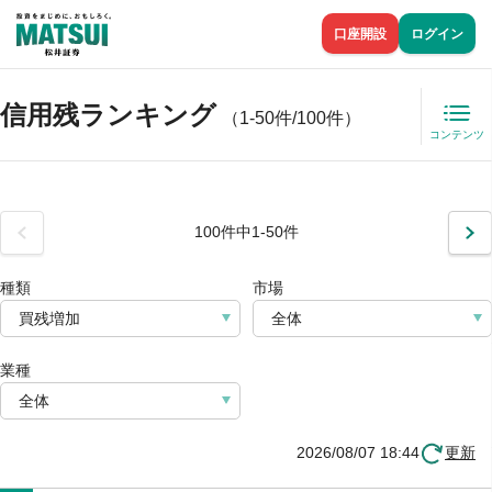
口座開設
ログイン
信用残ランキング
（1-50件/100件）
コンテンツ
前
100件中1-50件
次
種類
市場
買残増加
全体
業種
全体
2026/08/07 18:44
更新