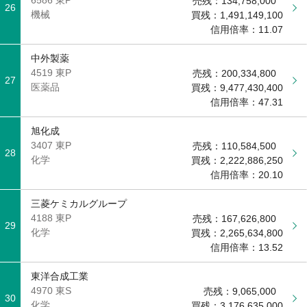
売残：
134,758,000
26
機械
買残：
1,491,149,100
信用倍率：
11.07
中外製薬
4519 東P
売残：
200,334,800
27
医薬品
買残：
9,477,430,400
信用倍率：
47.31
旭化成
3407 東P
売残：
110,584,500
28
化学
買残：
2,222,886,250
信用倍率：
20.10
三菱ケミカルグループ
4188 東P
売残：
167,626,800
29
化学
買残：
2,265,634,800
信用倍率：
13.52
東洋合成工業
4970 東S
売残：
9,065,000
30
化学
買残：
3,176,635,000