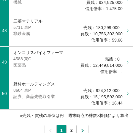
機械
買残：
924,825,000
信用倍率：
1,475.00
三菱マテリアル
5711 東P
売残：
180,299,000
48
非鉄金属
買残：
10,756,302,900
信用倍率：
59.66
オンコリスバイオファーマ
4588 東G
売残：
0
49
医薬品
買残：
12,449,814,000
信用倍率：
-
野村ホールディングス
8604 東P
売残：
924,312,000
50
証券、商品先物取引業
買残：
15,195,592,000
信用倍率：
16.44
売残・買残の単位は円、週末時点の株数×株価により算出
前
1
2
次