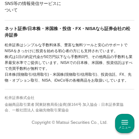
SNS等の情報発信サービスに
ついて
ネット証券/日本株・米国株・投信・FX・NISAなら証券会社の松
井証券
松井証券はシンプルな手数料体系、豊富な無料ツールと安心のサポートで
NISAをきっかけに投資を始める初心者の方にも支持されています。
株式は1日の約定代金が50万円以下なら手数料0円、その他商品の手数料も業
界最安水準でご提供しています。NISAでの日本株、米国株、投資信託はすべ
て売買手数料が無料です。
日本株(現物取引/信用取引)・米国株(現物取引/信用取引)、投資信託、FX、先
物・オプション取引、NISA、iDeCo等の各種商品をお取扱いしています。
松井証券株式会社
金融商品取引業者 関東財務局長(金商)第164号 加入協会：日本証券業協
会、一般社団法人 金融先物取引業協会
Copyright © Matsui Securities Co., Ltd.
メニュー