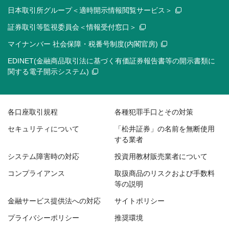
日本取引所グループ＜適時開示情報閲覧サービス＞
証券取引等監視委員会＜情報受付窓口＞
マイナンバー 社会保障・税番号制度(内閣官房)
EDINET(金融商品取引法に基づく有価証券報告書等の開示書類に
関する電子開示システム)
各口座取引規程
各種犯罪手口とその対策
セキュリティについて
「松井証券」の名前を無断使用
する業者
システム障害時の対応
投資用教材販売業者について
コンプライアンス
取扱商品のリスクおよび手数料
等の説明
金融サービス提供法への対応
サイトポリシー
プライバシーポリシー
推奨環境