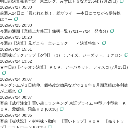
明日の決算発表予定 東エレク、みずほＦＧなど135社 (7月29日)
2026/07/27 05:30
前週末24日に「買われた株！」総ザライ ―本日につながる期待株
は？―
2026/07/25 20:30
今週の通期【業績上方修正】銘柄一覧 (7/21～7/24 発表分)
2026/07/25 10:20
今週の【決算】見どころ 全チェック！ ＜決算特集＞
2026/07/24 15:51
話題株ピックアップ【夕刊】（3）：アイズ、ジーダット、ミクロン
2026/07/24 13:52
★本日の【イチオシ決算】 ＫＯＡ、アーバネット、ディスコ (7月23日)
2026/07/24 09:07
キングジムが３日続伸、価格改定効果などで２６年６月期業績は各利益
が上振れ
2026/07/24 08:37
寄前【成行注文】買い越しランキング 東証プライム 中型／小型株 Ｋ
ＯＡ、愛媛銀、飛島ＨＤ [08:36]
2026/07/24 08:35
寄前【板状況】＜材料株＞動向 【買いトップ】ＫＯＡ 【売りトッ
プ】テラドローン [08:35]