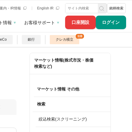
案内・IR情報
English IR
銘柄検索
口座開設
ログイン
ト情報
お客様サポート
DeCo
銀行
クレカ積立
マーケット情報(株式市況・株価
検索など)
マーケット情報 その他
検索
算
絞込検索(スクリーニング)