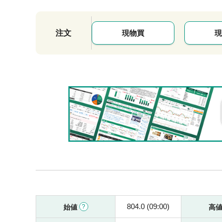
注文
現物買
現
804.0 (09:00)
始値
高