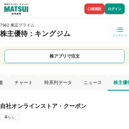
口座開設
ログイン
7962 東証プライム
株主優待
：キングジム
コンテンツ
株アプリで注文
価
チャート
時系列データ
ニュース
株主優
自社オンラインストア・クーポン
暮らし