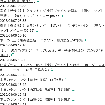
け＝ 13 銘柄 (8月7日)
2026/08/07 08:33
寄前【板状況】注文ランキング 東証プライム 大型株 【買いトップ】
三菱マ 【売りトップ】メイコー [08:33]
2026/08/07 08:33
寄前【板状況】注文ランキング 【買いトップ】デジハＨＤ 【売りト
ップ】メイコー [08:33]
2026/08/06 20:10
本日の【上場来高値更新】 エプソン、鶴見製など42銘柄
2026/08/06 17:18
【↓】日経平均 大引け｜ 3日ぶり反落、AI・半導体関連の一角が安い (8
月6日)
2026/08/06 15:50
決算プラス・インパクト銘柄 【東証プライム】引け後 … ホンダ、スズ
キ、アステラス (8月5日発表分)
2026/08/06 15:42
本日のランキング【値上がり率】 (8月6日)
2026/08/06 15:42
本日のランキング【約定回数 増加率】 (8月6日)
2026/08/06 15:42
本日のランキング【売買代金 増加率】 (8月6日)
2026/08/06 15:41