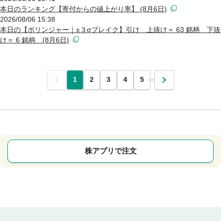
本日のランキング【寄付からの値上がり率】 (8月6日)
2026/08/06 15:38
本日の【ボリンジャー｜±３σブレイク】引け 上抜け＝ 63 銘柄 下抜
け＝ 6 銘柄 (8月6日)
前
1
2
3
4
5
…
次
株アプリで注文