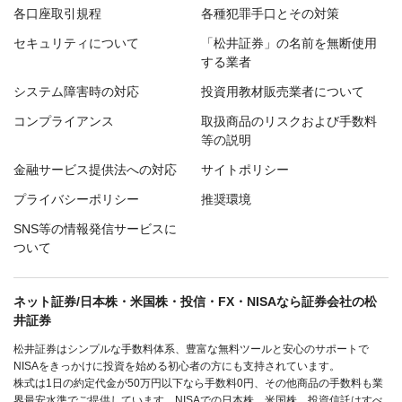
各口座取引規程
各種犯罪手口とその対策
セキュリティについて
「松井証券」の名前を無断使用
する業者
システム障害時の対応
投資用教材販売業者について
コンプライアンス
取扱商品のリスクおよび手数料
等の説明
金融サービス提供法への対応
サイトポリシー
プライバシーポリシー
推奨環境
SNS等の情報発信サービスに
ついて
ネット証券/日本株・米国株・投信・FX・NISAなら証券会社の松
井証券
松井証券はシンプルな手数料体系、豊富な無料ツールと安心のサポートで
NISAをきっかけに投資を始める初心者の方にも支持されています。
株式は1日の約定代金が50万円以下なら手数料0円、その他商品の手数料も業
界最安水準でご提供しています。NISAでの日本株、米国株、投資信託はすべ