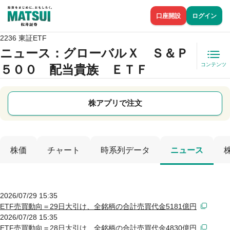
口座開設
ログイン
2236 東証ETF
ニュース
：グローバルＸ Ｓ＆Ｐ
コンテンツ
５００ 配当貴族 ＥＴＦ
株アプリで注文
株価
チャート
時系列データ
ニュース
2026/07/29 15:35
ETF売買動向＝29日大引け、全銘柄の合計売買代金5181億円
2026/07/28 15:35
ETF売買動向＝28日大引け、全銘柄の合計売買代金4830億円