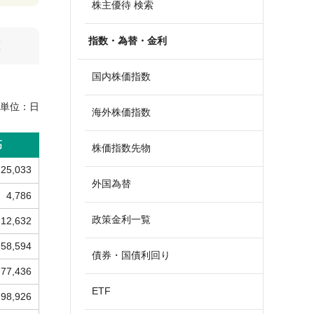
株主優待 検索
指数・為替・金利
算
国内株価指数
単位：
日
海外株価指数
高
株価指数先物
25,033
外国為替
4,786
政策金利一覧
12,632
58,594
債券・国債利回り
77,436
ETF
98,926