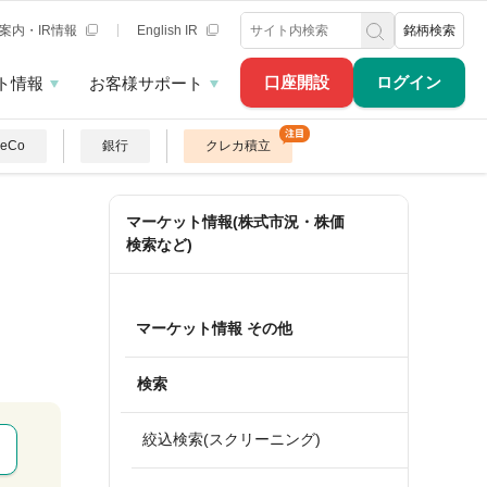
案内・IR情報
English IR
銘柄検索
口座開設
ログイン
ト情報
お客様サポート
DeCo
銀行
クレカ積立
マーケット情報(株式市況・株価
検索など)
マーケット情報 その他
検索
絞込検索(スクリーニング)