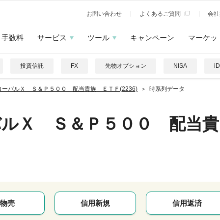
お問い合わせ
よくあるご質問
会社
手数料
サービス
ツール
キャンペーン
マーケッ
投資信託
FX
先物オプション
NISA
i
ローバルＸ Ｓ＆Ｐ５００ 配当貴族 ＥＴＦ(2236)
時系列データ
バルＸ Ｓ＆Ｐ５００ 配当貴
物売
信用新規
信用返済