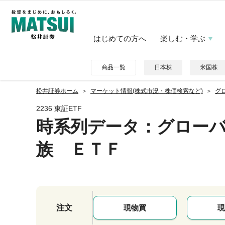
はじめての方へ
楽しむ・学ぶ
商品一覧
日本株
米国株
松井証券ホーム
マーケット情報(株式市況・株価検索など)
グ
2236 東証ETF
時系列データ
：グロー
族 ＥＴＦ
注文
現物買
現