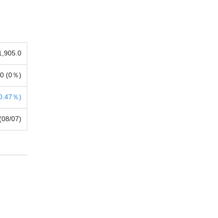
1,905.0
0 (
0％)
0.47％)
(08/07)