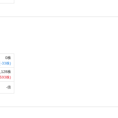
0株
(
-
33株)
6,128株
593株)
-倍