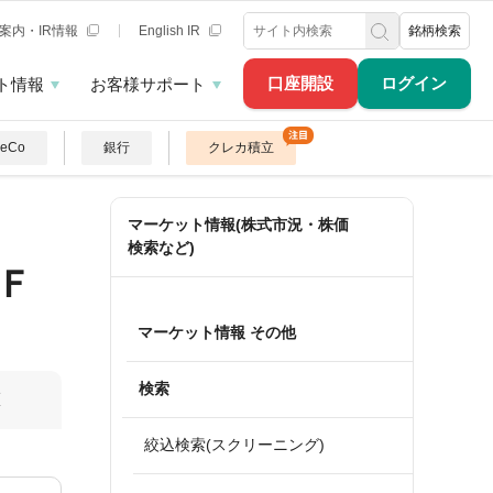
案内・IR情報
English IR
銘柄検索
口座開設
ログイン
ト情報
お客様サポート
DeCo
銀行
クレカ積立
マーケット情報(株式市況・株価
検索など)
Ｆ
マーケット情報 その他
検索
算
絞込検索(スクリーニング)