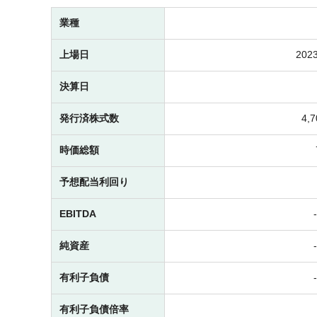
業種
上場日
2023
決算日
発行済株式数
4,
時価総額
予想配当利回り
EBITDA
純資産
有利子負債
有利子負債倍率