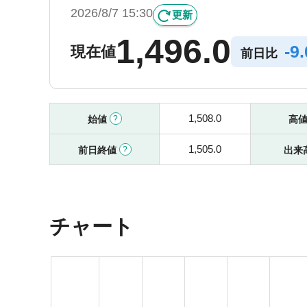
2026/8/7 15:30
更新
1,496.0
-
9
現在値
前日比
1,508.0
始値
高
1,505.0
前日終値
出来
チャート