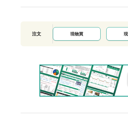
注文
現物買
現