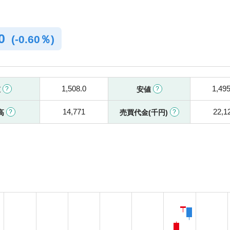
.0
(
-
0.60％)
1,508.0
1,495
値
安値
14,771
22,1
高
売買代金(千円)