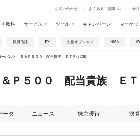
お問い合わせ
よくあるご質問
会社
手数料
サービス
ツール
キャンペーン
マーケッ
投資信託
FX
先物オプション
NISA
i
ローバルＸ Ｓ＆Ｐ５００ 配当貴族 ＥＴＦ(2236)
＆Ｐ５００ 配当貴族 ＥＴ
データ
ニュース
株主優待
決