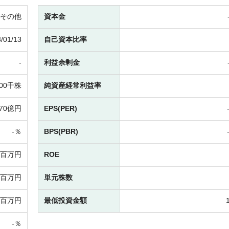
その他
資本金
/01/13
自己資本比率
-
利益余剰金
700千株
純資産経常利益率
70億円
EPS(PER)
-％
BPS(PBR)
-百万円
ROE
-百万円
単元株数
-百万円
最低投資金額
-％