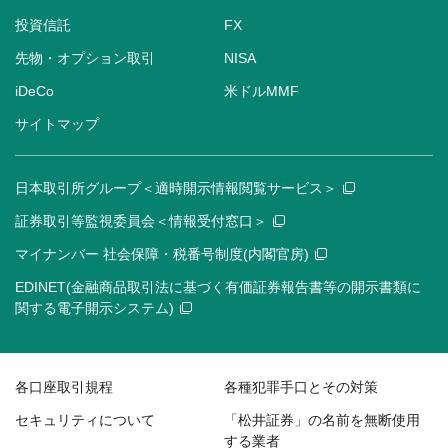
投資信託
FX
先物・オプション取引
NISA
iDeCo
米ドルMMF
サイトマップ
日本取引所グループ＜適時開示情報閲覧サービス＞
証券取引等監視委員会＜情報受付窓口＞
マイナンバー 社会保障・税番号制度(内閣官房)
EDINET(金融商品取引法に基づく有価証券報告書等の開示書類に
関する電子開示システム)
各口座取引規程
各種犯罪手口とその対策
セキュリティについて
「松井証券」の名前を無断使用
する業者