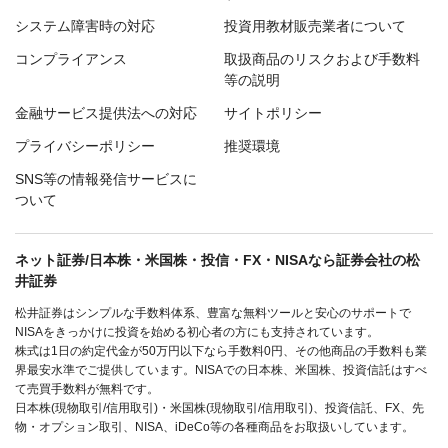
システム障害時の対応
投資用教材販売業者について
コンプライアンス
取扱商品のリスクおよび手数料
等の説明
金融サービス提供法への対応
サイトポリシー
プライバシーポリシー
推奨環境
SNS等の情報発信サービスに
ついて
ネット証券/日本株・米国株・投信・FX・NISAなら証券会社の松
井証券
松井証券はシンプルな手数料体系、豊富な無料ツールと安心のサポートで
NISAをきっかけに投資を始める初心者の方にも支持されています。
株式は1日の約定代金が50万円以下なら手数料0円、その他商品の手数料も業
界最安水準でご提供しています。NISAでの日本株、米国株、投資信託はすべ
て売買手数料が無料です。
日本株(現物取引/信用取引)・米国株(現物取引/信用取引)、投資信託、FX、先
物・オプション取引、NISA、iDeCo等の各種商品をお取扱いしています。