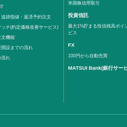
米国株信用取引
IT
投資信託
・追跡指値・返済予約注文
最大1%貯まる投信残高ポイ
ッチ(約定価格改善サービス)
ビス
注文機能
FX
座開設までの流れ
100円から自動売買
の流れ
MATSUI Bank(銀行サー