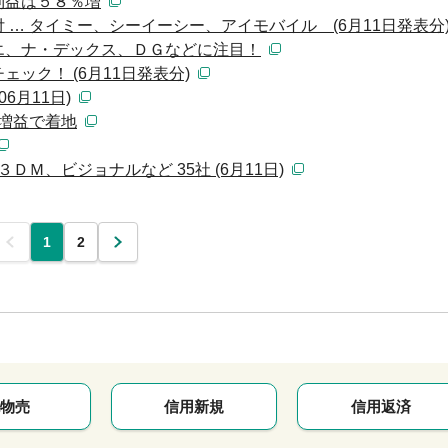
利益は５８％増
… タイミー、シーイーシー、アイモバイル (6月11日発表分
エ、ナ・デックス、ＤＧなどに注目！
ック！ (6月11日発表分)
6月11日)
％増益で着地
ＤＭ、ビジョナルなど 35社 (6月11日)
前
1
2
次
物売
信用新規
信用返済