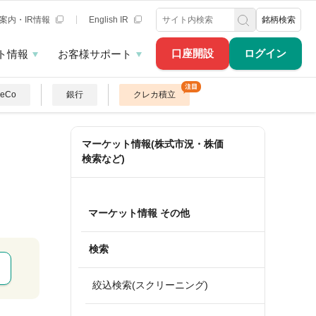
案内・IR情報
English IR
銘柄検索
口座開設
ログイン
ト情報
お客様サポート
DeCo
銀行
クレカ積立
マーケット情報(株式市況・株価
検索など)
マーケット情報 その他
検索
絞込検索(スクリーニング)