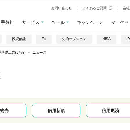
お問い合わせ
よくあるご質問
会社
手数料
サービス
ツール
キャンペーン
マーケッ
投資信託
FX
先物オプション
NISA
i
基礎工業(1758)
ニュース
業
物売
信用新規
信用返済