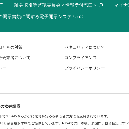
証券取引等監視委員会＜情報受付窓口＞
マイナ
等の開示書類に関する電子開示システム)
口とその対策
セキュリティについて
販売業者について
コンプライアンス
シー
プライバシーポリシー
社の松井証券
でNISAをきっかけに投資を始める初心者の方にも支持されています。
数料も業界最安水準でご提供しています。NISAでの日本株、米国株、投資信託はす