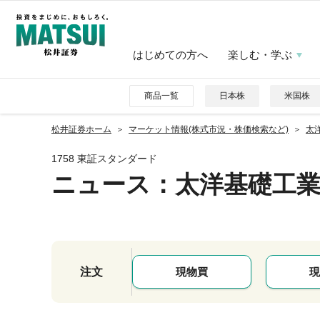
はじめての方へ
楽しむ・学ぶ
商品一覧
日本株
米国株
松井証券ホーム
マーケット情報(株式市況・株価検索など)
太洋
1758 東証スタンダード
ニュース
：太洋基礎工
注文
現物買
現