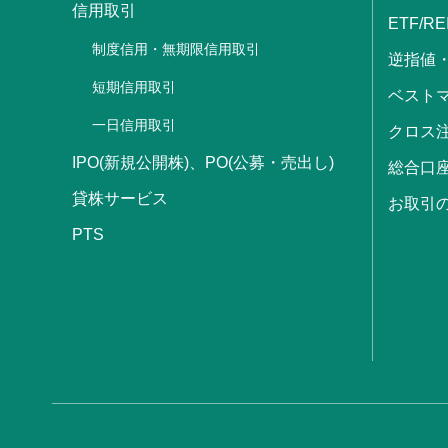
信用取引
ETF/RE
制度信用・無期限信用取引
逆指値
短期信用取引
ベストマ
一日信用取引
クロス
IPO(新規公開株)、PO(公募・売出し)
総合口
貸株サービス
お取引
PTS