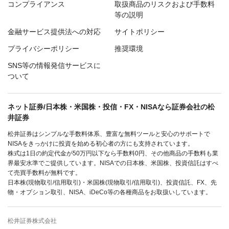
コンプライアンス
取扱商品のリスクおよび手数料
等の説明
金融サービス提供法への対応
サイトポリシー
プライバシーポリシー
推奨環境
SNS等の情報発信サービスに
ついて
ネット証券/日本株・米国株・投信・FX・NISAなら証券会社の松
井証券
松井証券はシンプルな手数料体系、豊富な無料ツールと安心のサポートで
NISAをきっかけに投資を始める初心者の方にも支持されています。
株式は1日の約定代金が50万円以下なら手数料0円、その他商品の手数料も業
界最安水準でご提供しています。NISAでの日本株、米国株、投資信託はすべ
て売買手数料が無料です。
日本株(現物取引/信用取引)・米国株(現物取引/信用取引)、投資信託、FX、先
物・オプション取引、NISA、iDeCo等の各種商品をお取扱いしています。
松井証券株式会社