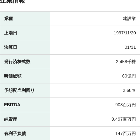
企業情報
業種
建設業
上場日
1997/11/20
決算日
01/31
発行済株式数
2,458千株
時価総額
60億円
予想配当利回り
2.68％
EBITDA
908百万円
純資産
9,497百万円
有利子負債
147百万円