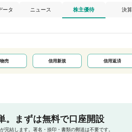
データ
ニュース
株主優待
決
物売
信用新規
信用返済
単。
まずは無料で口座開設
が完結します。
署名・捺印・書類の郵送は不要です。