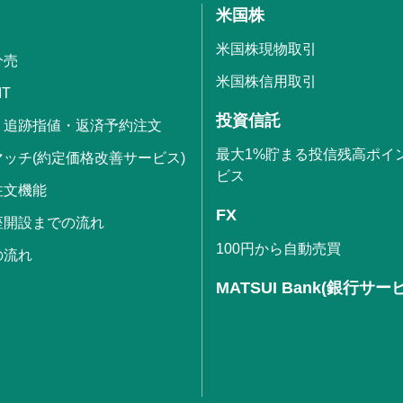
米国株
米国株現物取引
分売
米国株信用取引
IT
投資信託
・追跡指値・返済予約注文
最大1%貯まる投信残高ポイ
ッチ(約定価格改善サービス)
ビス
注文機能
FX
座開設までの流れ
100円から自動売買
の流れ
MATSUI Bank(銀行サー