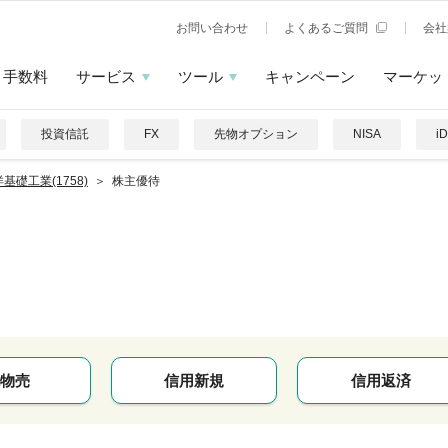
お問い合わせ
よくあるご質問
会社
手数料
サービス
ツール
キャンペーン
マーケッ
投資信託
FX
先物オプション
NISA
i
基礎工業(1758)
株主優待
物売
信用新規
信用返済