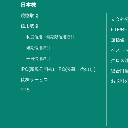
日本株
現物取引
立会外
信用取引
ETF/RE
制度信用・無期限信用取引
逆指値
短期信用取引
ベストマ
一日信用取引
クロス
IPO(新規公開株)、PO(公募・売出し)
総合口
貸株サービス
お取引
PTS