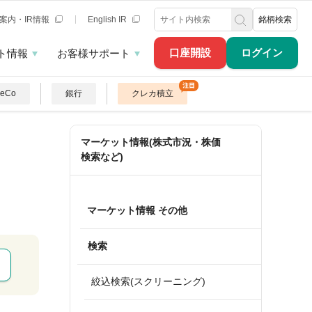
案内・IR情報
English IR
銘柄検索
口座開設
ログイン
ト情報
お客様サポート
DeCo
銀行
クレカ積立
マーケット情報(株式市況・株価
検索など)
マーケット情報 その他
検索
絞込検索(スクリーニング)