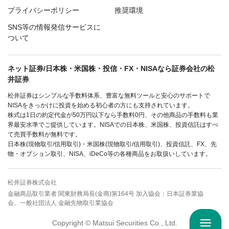
プライバシーポリシー
推奨環境
SNS等の情報発信サービスに
ついて
ネット証券/日本株・米国株・投信・FX・NISAなら証券会社の松
井証券
松井証券はシンプルな手数料体系、豊富な無料ツールと安心のサポートで
NISAをきっかけに投資を始める初心者の方にも支持されています。
株式は1日の約定代金が50万円以下なら手数料0円、その他商品の手数料も業
界最安水準でご提供しています。NISAでの日本株、米国株、投資信託はすべ
て売買手数料が無料です。
日本株(現物取引/信用取引)・米国株(現物取引/信用取引)、投資信託、FX、先
物・オプション取引、NISA、iDeCo等の各種商品をお取扱いしています。
松井証券株式会社
金融商品取引業者 関東財務局長(金商)第164号 加入協会：日本証券業協
会、一般社団法人 金融先物取引業協会
Copyright © Matsui Securities Co., Ltd.