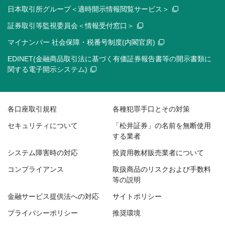
日本取引所グループ＜適時開示情報閲覧サービス＞
証券取引等監視委員会＜情報受付窓口＞
マイナンバー 社会保障・税番号制度(内閣官房)
EDINET(金融商品取引法に基づく有価証券報告書等の開示書類に
関する電子開示システム)
各口座取引規程
各種犯罪手口とその対策
セキュリティについて
「松井証券」の名前を無断使用
する業者
システム障害時の対応
投資用教材販売業者について
コンプライアンス
取扱商品のリスクおよび手数料
等の説明
金融サービス提供法への対応
サイトポリシー
プライバシーポリシー
推奨環境