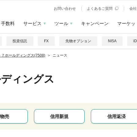
お問い合わせ
よくあるご質問
会社
手数料
サービス
ツール
キャンペーン
マーケッ
投資信託
FX
先物オプション
NISA
i
７ホールディングス(7508)
ニュース
ルディングス
物売
信用新規
信用返済