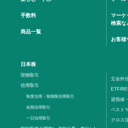
手数料
マーケ
検索な
商品一覧
お客様
日本株
現物取引
立会外
信用取引
ETF/RE
制度信用・無期限信用取引
逆指値
短期信用取引
ベストマ
一日信用取引
クロス