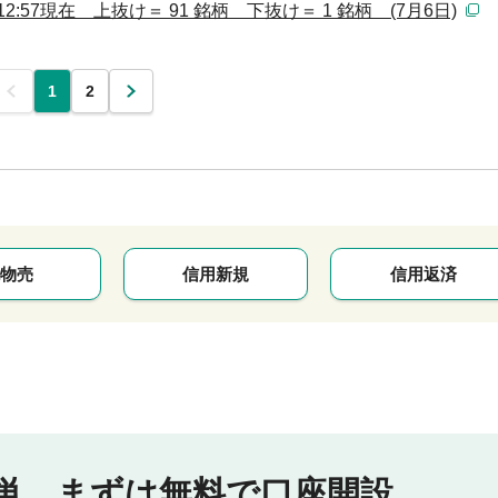
:57現在 上抜け＝ 91 銘柄 下抜け＝ 1 銘柄 (7月6日)
前
1
2
次
物売
信用新規
信用返済
単。
まずは無料で口座開設