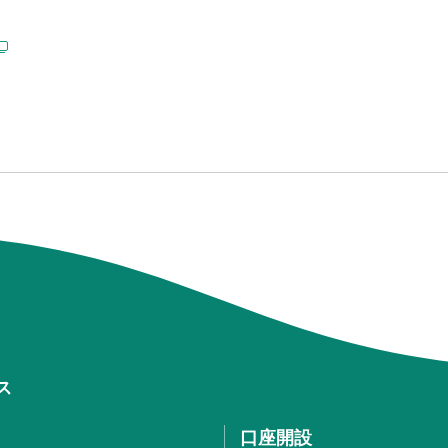
ス
口座開設