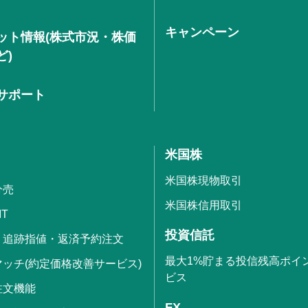
キャンペーン
ット情報(株式市況・株価
ど)
サポート
米国株
米国株現物取引
分売
米国株信用取引
IT
投資信託
・追跡指値・返済予約注文
最大1%貯まる投信残高ポイ
ッチ(約定価格改善サービス)
ビス
注文機能
FX