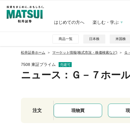
はじめての方へ
楽しむ・学ぶ
商品一覧
日本株
米国株
松井証券ホーム
マーケット情報(株式市況・株価検索など)
Ｇ－
7508 東証プライム
売建可
ニュース
：Ｇ－７ホー
注文
現物買
現