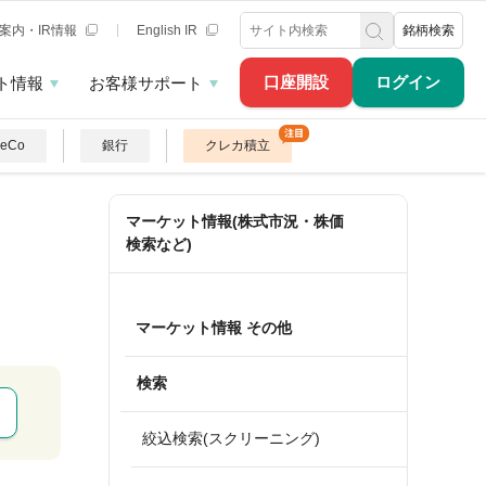
案内・IR情報
English IR
銘柄検索
口座開設
ログイン
ト情報
お客様サポート
DeCo
銀行
クレカ積立
マーケット情報(株式市況・株価
検索など)
マーケット情報 その他
検索
絞込検索(スクリーニング)