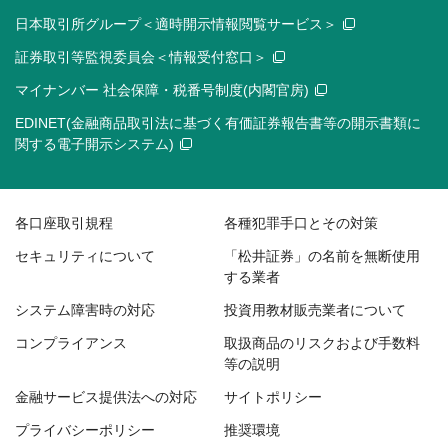
日本取引所グループ＜適時開示情報閲覧サービス＞
証券取引等監視委員会＜情報受付窓口＞
マイナンバー 社会保障・税番号制度(内閣官房)
EDINET(金融商品取引法に基づく有価証券報告書等の開示書類に
関する電子開示システム)
各口座取引規程
各種犯罪手口とその対策
セキュリティについて
「松井証券」の名前を無断使用
する業者
システム障害時の対応
投資用教材販売業者について
コンプライアンス
取扱商品のリスクおよび手数料
等の説明
金融サービス提供法への対応
サイトポリシー
プライバシーポリシー
推奨環境