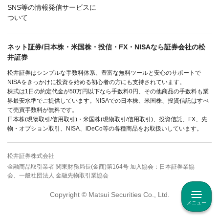
SNS等の情報発信サービスに
ついて
ネット証券/日本株・米国株・投信・FX・NISAなら証券会社の松
井証券
松井証券はシンプルな手数料体系、豊富な無料ツールと安心のサポートで
NISAをきっかけに投資を始める初心者の方にも支持されています。
株式は1日の約定代金が50万円以下なら手数料0円、その他商品の手数料も業
界最安水準でご提供しています。NISAでの日本株、米国株、投資信託はすべ
て売買手数料が無料です。
日本株(現物取引/信用取引)・米国株(現物取引/信用取引)、投資信託、FX、先
物・オプション取引、NISA、iDeCo等の各種商品をお取扱いしています。
松井証券株式会社
金融商品取引業者 関東財務局長(金商)第164号 加入協会：日本証券業協
会、一般社団法人 金融先物取引業協会
Copyright © Matsui Securities Co., Ltd.
メニュー