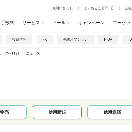
お問い合わせ
よくあるご質問
会社
手数料
サービス
ツール
キャンペーン
マーケッ
投資信託
FX
先物オプション
NISA
i
ーブ(7112)
ニュース
物売
信用新規
信用返済