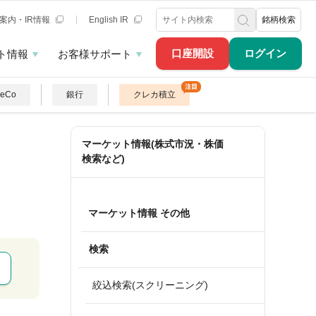
案内・IR情報
English IR
銘柄検索
口座開設
ログイン
ト情報
お客様サポート
DeCo
銀行
クレカ積立
マーケット情報(株式市況・株価
検索など)
マーケット情報 その他
検索
絞込検索(スクリーニング)