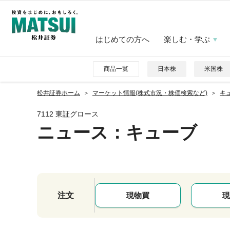
はじめての方へ
楽しむ・学ぶ
商品一覧
日本株
米国株
松井証券ホーム
マーケット情報(株式市況・株価検索など)
キュ
7112 東証グロース
ニュース
：キューブ
注文
現物買
現