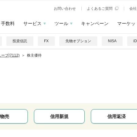
お問い合わせ
よくあるご質問
会社
手数料
サービス
ツール
キャンペーン
マーケッ
投資信託
FX
先物オプション
NISA
i
ーブ(7112)
株主優待
物売
信用新規
信用返済