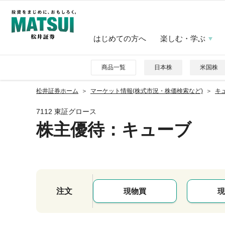
はじめての方へ
楽しむ・学ぶ
商品一覧
日本株
米国株
松井証券ホーム
マーケット情報(株式市況・株価検索など)
キュ
7112 東証グロース
株主優待
：キューブ
注文
現物買
現