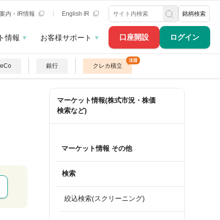
案内・IR情報
English IR
銘柄検索
口座開設
ログイン
ト情報
お客様サポート
DeCo
銀行
クレカ積立
マーケット情報(株式市況・株価
検索など)
マーケット情報 その他
検索
絞込検索(スクリーニング)