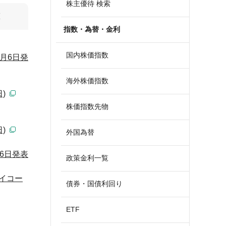
株主優待 検索
算
指数・為替・金利
国内株価指数
月6日発
海外株価指数
)
株価指数先物
)
外国為替
6日発表
政策金利一覧
イコー
債券・国債利回り
ETF