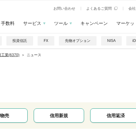
お問い合わせ
よくあるご質問
会社
手数料
サービス
ツール
キャンペーン
マーケッ
投資信託
FX
先物オプション
NISA
i
工業(6370)
ニュース
物売
信用新規
信用返済