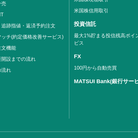
分売
米国株信用取引
IT
投資信託
・追跡指値・返済予約注文
最大1%貯まる投信残高ポイ
ッチ(約定価格改善サービス)
ビス
注文機能
FX
座開設までの流れ
100円から自動売買
の流れ
MATSUI Bank(銀行サー