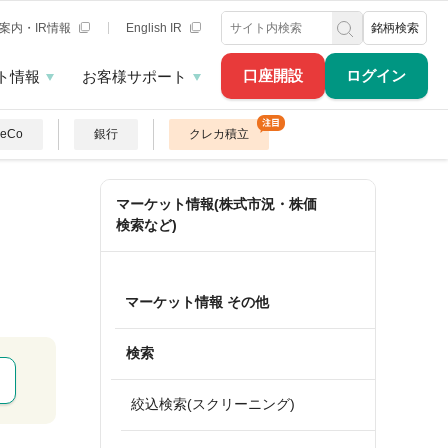
案内・IR情報
English IR
銘柄検索
口座開設
ログイン
ト情報
お客様サポート
DeCo
銀行
クレカ積立
マーケット情報(株式市況・株価
検索など)
マーケット情報 その他
検索
絞込検索(スクリーニング)