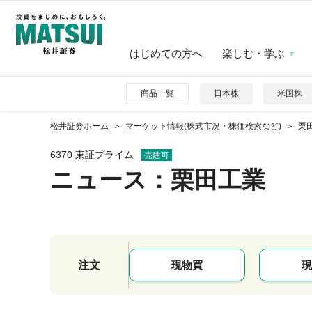
はじめての方へ
楽しむ・学ぶ
商品一覧
日本株
米国株
松井証券ホーム
マーケット情報(株式市況・株価検索など)
栗田
6370 東証プライム
売建可
ニュース
：栗田工業
注文
現物買
現