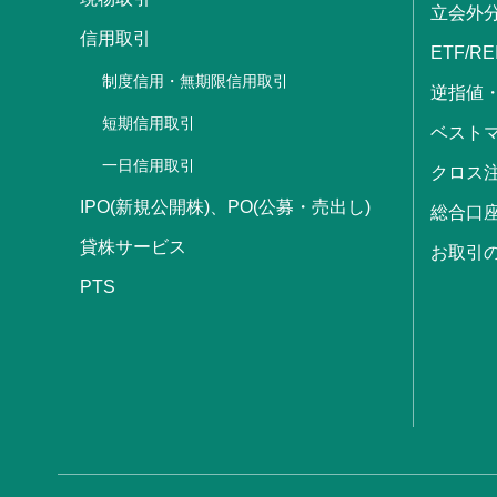
立会外
信用取引
ETF/RE
制度信用・無期限信用取引
逆指値
短期信用取引
ベストマ
一日信用取引
クロス
IPO(新規公開株)、PO(公募・売出し)
総合口
貸株サービス
お取引
PTS