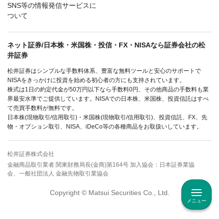
SNS等の情報発信サービスに
ついて
ネット証券/日本株・米国株・投信・FX・NISAなら証券会社の松
井証券
松井証券はシンプルな手数料体系、豊富な無料ツールと安心のサポートで
NISAをきっかけに投資を始める初心者の方にも支持されています。
株式は1日の約定代金が50万円以下なら手数料0円、その他商品の手数料も業
界最安水準でご提供しています。NISAでの日本株、米国株、投資信託はすべ
て売買手数料が無料です。
日本株(現物取引/信用取引)・米国株(現物取引/信用取引)、投資信託、FX、先
物・オプション取引、NISA、iDeCo等の各種商品をお取扱いしています。
松井証券株式会社
金融商品取引業者 関東財務局長(金商)第164号 加入協会：日本証券業協
会、一般社団法人 金融先物取引業協会
Copyright © Matsui Securities Co., Ltd.
メニュー