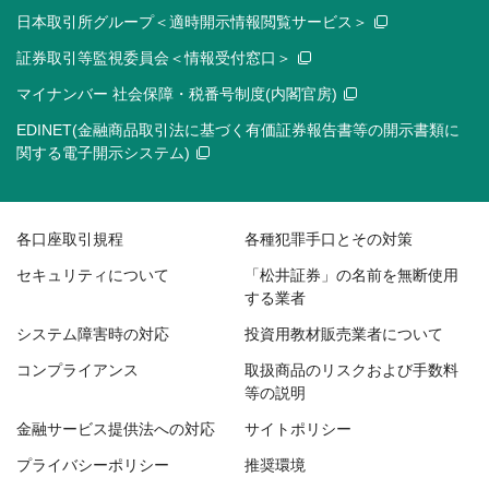
日本取引所グループ＜適時開示情報閲覧サービス＞
証券取引等監視委員会＜情報受付窓口＞
マイナンバー 社会保障・税番号制度(内閣官房)
EDINET(金融商品取引法に基づく有価証券報告書等の開示書類に
関する電子開示システム)
各口座取引規程
各種犯罪手口とその対策
セキュリティについて
「松井証券」の名前を無断使用
する業者
システム障害時の対応
投資用教材販売業者について
コンプライアンス
取扱商品のリスクおよび手数料
等の説明
金融サービス提供法への対応
サイトポリシー
プライバシーポリシー
推奨環境