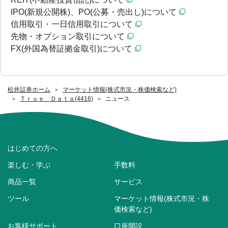
IPO(新規公開株)、PO(公募・売出し)について
信用取引・一日信用取引について
先物・オプション取引について
FX(外国為替証拠金取引)について
松井証券ホーム
マーケット情報(株式市況・株価検索など)
Ｔｒｕｅ Ｄａｔａ(4416)
ニュース
はじめての方へ
楽しむ・学ぶ
手数料
商品一覧
サービス
ツール
マーケット情報(株式市況・株
価検索など)
お客様サポート
口座開設