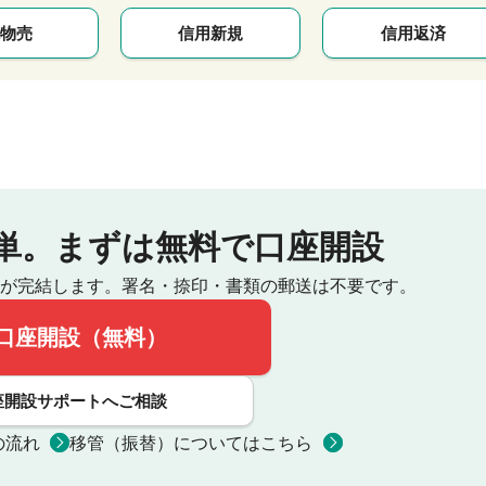
物売
信用新規
信用返済
単。
まずは無料で口座開設
が完結します。
署名・捺印・書類の郵送は不要です。
口座開設（無料）
座開設サポートへご相談
の流れ
移管（振替）についてはこちら