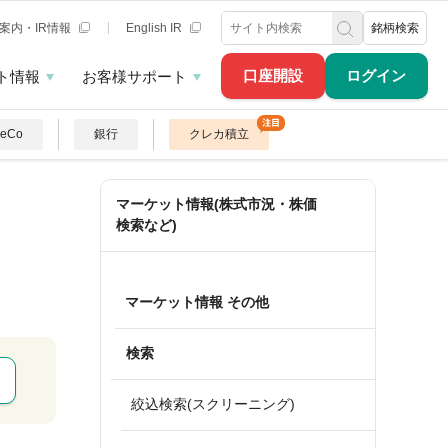
案内・IR情報
English IR
銘柄検索
口座開設
ログイン
ト情報
お客様サポート
DeCo
銀行
クレカ積立
マーケット情報(株式市況・株価
検索など)
マーケット情報 その他
検索
絞込検索(スクリーニング)