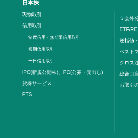
日本株
現物取引
立会外
信用取引
ETF/RE
制度信用・無期限信用取引
逆指値
短期信用取引
ベストマ
一日信用取引
クロス
IPO(新規公開株)、PO(公募・売出し)
総合口
貸株サービス
お取引
PTS