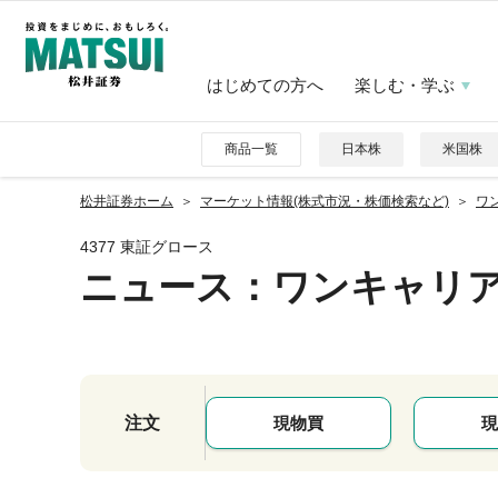
はじめての方へ
楽しむ・学ぶ
商品一覧
日本株
米国株
松井証券ホーム
マーケット情報(株式市況・株価検索など)
ワン
4377 東証グロース
ニュース
：ワンキャリ
注文
現物買
現