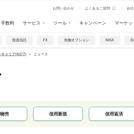
お問い合わせ
よくあるご質問
会社
手数料
サービス
ツール
キャンペーン
マーケッ
投資信託
FX
先物オプション
NISA
i
キャリア(4377)
ニュース
ア
物売
信用新規
信用返済