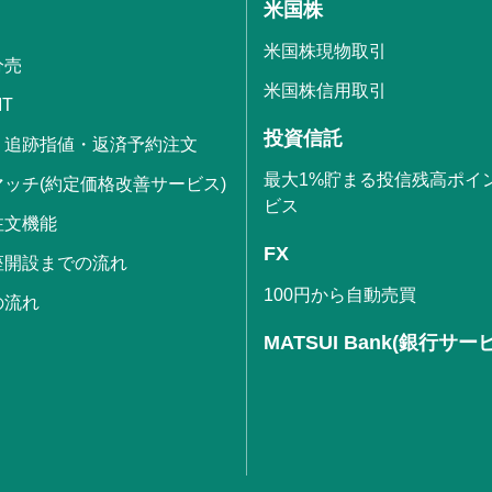
米国株
米国株現物取引
分売
米国株信用取引
IT
投資信託
・追跡指値・返済予約注文
最大1%貯まる投信残高ポイ
ッチ(約定価格改善サービス)
ビス
注文機能
FX
座開設までの流れ
100円から自動売買
の流れ
MATSUI Bank(銀行サー