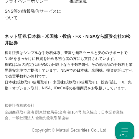
プライバシーポリシー
推奨環境
SNS等の情報発信サービスに
ついて
ネット証券/日本株・米国株・投信・FX・NISAなら証券会社の松
井証券
松井証券はシンプルな手数料体系、豊富な無料ツールと安心のサポートで
NISAをきっかけに投資を始める初心者の方にも支持されています。
株式は1日の約定代金が50万円以下なら手数料0円、その他商品の手数料も業
界最安水準でご提供しています。NISAでの日本株、米国株、投資信託はすべ
て売買手数料が無料です。
日本株(現物取引/信用取引)・米国株(現物取引/信用取引)、投資信託、FX、先
物・オプション取引、NISA、iDeCo等の各種商品をお取扱いしています。
松井証券株式会社
金融商品取引業者 関東財務局長(金商)第164号 加入協会：日本証券業協
会、一般社団法人 金融先物取引業協会
Copyright © Matsui Securities Co., Ltd.
メニュー