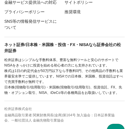
金融サービス提供法への対応
サイトポリシー
プライバシーポリシー
推奨環境
SNS等の情報発信サービスに
ついて
ネット証券/日本株・米国株・投信・FX・NISAなら証券会社の松
井証券
松井証券はシンプルな手数料体系、豊富な無料ツールと安心のサポートで
NISAをきっかけに投資を始める初心者の方にも支持されています。
株式は1日の約定代金が50万円以下なら手数料0円、その他商品の手数料も業
界最安水準でご提供しています。NISAでの日本株、米国株、投資信託はすべ
て売買手数料が無料です。
日本株(現物取引/信用取引)・米国株(現物取引/信用取引)、投資信託、FX、先
物・オプション取引、NISA、iDeCo等の各種商品をお取扱いしています。
松井証券株式会社
金融商品取引業者 関東財務局長(金商)第164号 加入協会：日本証券業協
会、一般社団法人 金融先物取引業協会