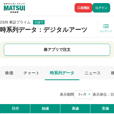
口座開設
ログイン
2326 東証プライム
売建可
時系列データ
：デジタルアーツ
コンテンツ
株アプリで注文
株価
チャート
時系列データ
ニュース
表示期間
表示単位：
日
3ヶ月
日付
始値
高値
安値