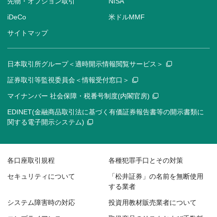
先物・オプション取引
NISA
iDeCo
米ドルMMF
サイトマップ
日本取引所グループ＜適時開示情報閲覧サービス＞
証券取引等監視委員会＜情報受付窓口＞
マイナンバー 社会保障・税番号制度(内閣官房)
EDINET(金融商品取引法に基づく有価証券報告書等の開示書類に
関する電子開示システム)
各口座取引規程
各種犯罪手口とその対策
セキュリティについて
「松井証券」の名前を無断使用
する業者
システム障害時の対応
投資用教材販売業者について