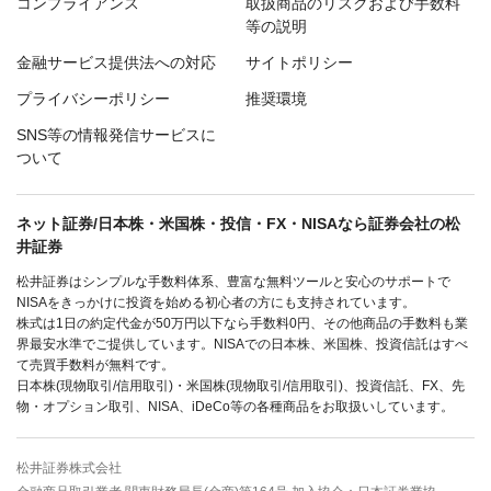
コンプライアンス
取扱商品のリスクおよび手数料
等の説明
金融サービス提供法への対応
サイトポリシー
プライバシーポリシー
推奨環境
SNS等の情報発信サービスに
ついて
ネット証券/日本株・米国株・投信・FX・NISAなら証券会社の松
井証券
松井証券はシンプルな手数料体系、豊富な無料ツールと安心のサポートで
NISAをきっかけに投資を始める初心者の方にも支持されています。
株式は1日の約定代金が50万円以下なら手数料0円、その他商品の手数料も業
界最安水準でご提供しています。NISAでの日本株、米国株、投資信託はすべ
て売買手数料が無料です。
日本株(現物取引/信用取引)・米国株(現物取引/信用取引)、投資信託、FX、先
物・オプション取引、NISA、iDeCo等の各種商品をお取扱いしています。
松井証券株式会社