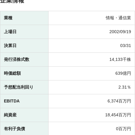
企業情報
業種
情報・通信業
上場日
2002/09/19
決算日
03/31
発行済株式数
14,133千株
時価総額
639億円
予想配当利回り
2.31％
EBITDA
6,374百万円
純資産
18,454百万円
有利子負債
0百万円