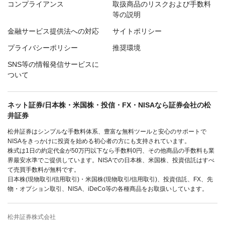
コンプライアンス
取扱商品のリスクおよび手数料
等の説明
金融サービス提供法への対応
サイトポリシー
プライバシーポリシー
推奨環境
SNS等の情報発信サービスに
ついて
ネット証券/日本株・米国株・投信・FX・NISAなら証券会社の松
井証券
松井証券はシンプルな手数料体系、豊富な無料ツールと安心のサポートで
NISAをきっかけに投資を始める初心者の方にも支持されています。
株式は1日の約定代金が50万円以下なら手数料0円、その他商品の手数料も業
界最安水準でご提供しています。NISAでの日本株、米国株、投資信託はすべ
て売買手数料が無料です。
日本株(現物取引/信用取引)・米国株(現物取引/信用取引)、投資信託、FX、先
物・オプション取引、NISA、iDeCo等の各種商品をお取扱いしています。
松井証券株式会社