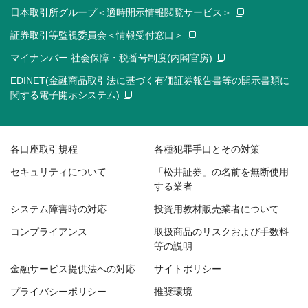
日本取引所グループ＜適時開示情報閲覧サービス＞
証券取引等監視委員会＜情報受付窓口＞
マイナンバー 社会保障・税番号制度(内閣官房)
EDINET(金融商品取引法に基づく有価証券報告書等の開示書類に
関する電子開示システム)
各口座取引規程
各種犯罪手口とその対策
セキュリティについて
「松井証券」の名前を無断使用
する業者
システム障害時の対応
投資用教材販売業者について
コンプライアンス
取扱商品のリスクおよび手数料
等の説明
金融サービス提供法への対応
サイトポリシー
プライバシーポリシー
推奨環境