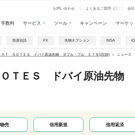
お問い合わせ
よくあるご質問
会社
手数料
サービス
ツール
キャンペーン
マーケッ
投資信託
FX
先物オプション
NISA
i
ＥＸＴ ＮＯＴＥＳ ドバイ原油先物 ダブル・ブル ＥＴＮ(2038)
ニュース
ＮＯＴＥＳ ドバイ原油先物 
物売
信用新規
信用返済