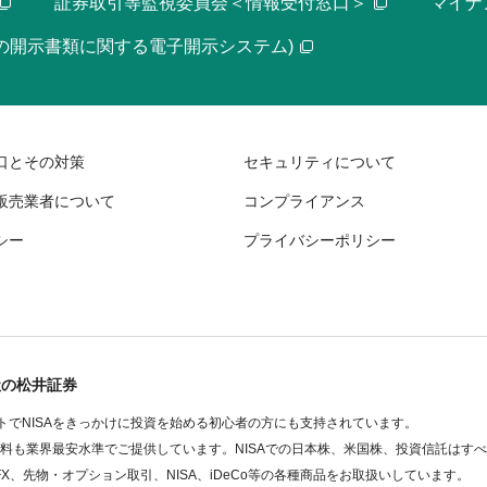
証券取引等監視委員会＜情報受付窓口＞
マイナ
等の開示書類に関する電子開示システム)
口とその対策
セキュリティについて
販売業者について
コンプライアンス
シー
プライバシーポリシー
社の松井証券
でNISAをきっかけに投資を始める初心者の方にも支持されています。
数料も業界最安水準でご提供しています。NISAでの日本株、米国株、投資信託はす
FX、先物・オプション取引、NISA、iDeCo等の各種商品をお取扱いしています。