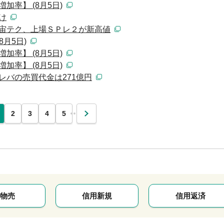
加率】 (8月5日)
け
宇宙テク、上場ＳＰレ２が新高値
月5日)
加率】 (8月5日)
加率】 (8月5日)
レバの売買代金は271億円
…
2
3
4
5
次
物売
信用新規
信用返済