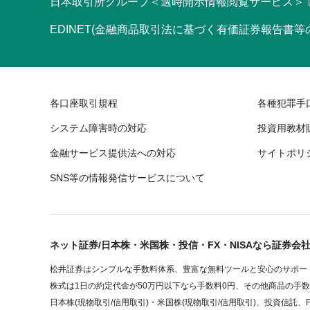
日本取引所グループ＜適時開示情報閲覧サービス＞
EDINET(金融商品取引法に基づく有価証券報告書
各口座取引規程
各種犯罪手
システム障害時の対応
投資用教材
金融サービス提供法への対応
サイトポリ
SNS等の情報発信サービスについて
ネット証券/日本株・米国株・投信・FX・NISAなら証券会
松井証券はシンプルな手数料体系、豊富な無料ツールと安心のサポート
株式は1日の約定代金が50万円以下なら手数料0円、その他商品の手
日本株(現物取引/信用取引)・米国株(現物取引/信用取引)、投資信託、