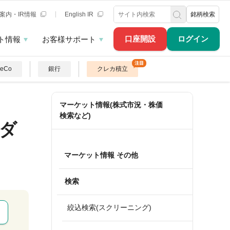
案内・IR情報
English IR
銘柄検索
口座開設
ログイン
ト情報
お客様サポート
DeCo
銀行
クレカ積立
マーケット情報(株式市況・株価
検索など)
ダ
マーケット情報 その他
検索
絞込検索(スクリーニング)