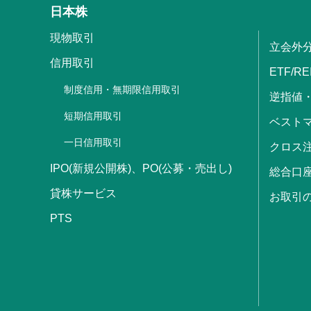
日本株
現物取引
立会外
信用取引
ETF/RE
制度信用・無期限信用取引
逆指値
短期信用取引
ベストマ
一日信用取引
クロス
IPO(新規公開株)、PO(公募・売出し)
総合口
貸株サービス
お取引
PTS