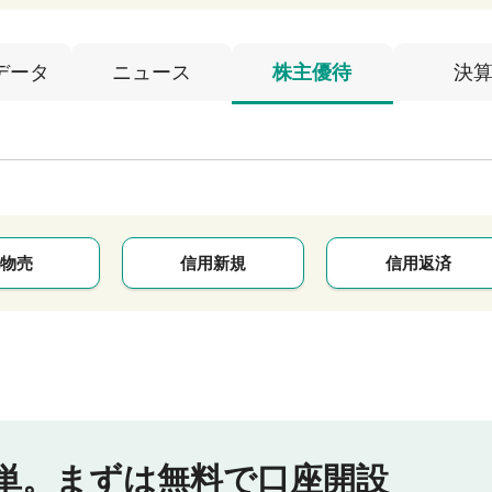
データ
ニュース
株主優待
決
物売
信用新規
信用返済
単。
まずは無料で口座開設