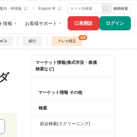
案内・IR情報
English IR
銘柄検索
口座開設
ログイン
ト情報
お客様サポート
DeCo
銀行
クレカ積立
マーケット情報(株式市況・株価
検索など)
ダ
マーケット情報 その他
検索
絞込検索(スクリーニング)