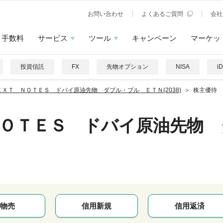
お問い合わせ
よくあるご質問
会社
手数料
サービス
ツール
キャンペーン
マーケッ
投資信託
FX
先物オプション
NISA
i
ＥＸＴ ＮＯＴＥＳ ドバイ原油先物 ダブル・ブル ＥＴＮ(2038)
株主優待
ＯＴＥＳ ドバイ原油先物 
物売
信用新規
信用返済