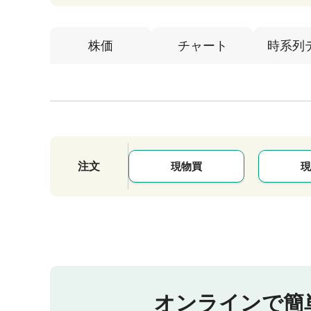
株価
チャート
時系列
注文
現物買
現
オンラインで簡