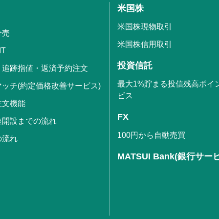
米国株
米国株現物取引
分売
米国株信用取引
IT
投資信託
・追跡指値・返済予約注文
最大1%貯まる投信残高ポイ
ッチ(約定価格改善サービス)
ビス
注文機能
FX
座開設までの流れ
100円から自動売買
の流れ
MATSUI Bank(銀行サー