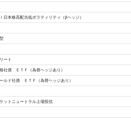
Ｉ日本株高配当低ボラティリティ（βヘッジ）
型
リート
格社債 ＥＴＦ（為替ヘッジあり）
ールド社債 ＥＴＦ（為替ヘッジあり）
ケットニュートラル上場投信