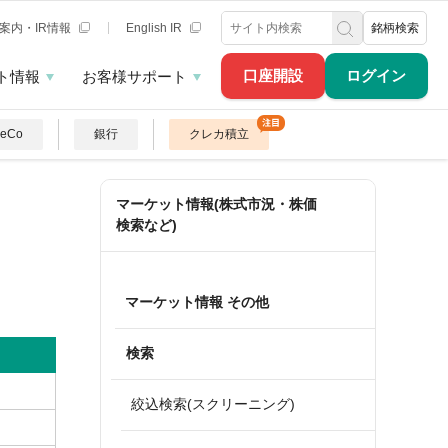
案内・IR情報
English IR
銘柄検索
口座開設
ログイン
ト情報
お客様サポート
DeCo
銀行
クレカ積立
マーケット情報(株式市況・株価
検索など)
マーケット情報 その他
検索
絞込検索(スクリーニング)