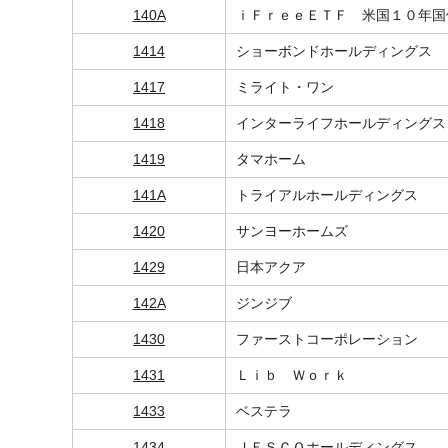
140A
ｉＦｒｅｅＥＴＦ 米国１０年国
1414
ショーボンドホールディングス
1417
ミライト・ワン
1418
インターライフホールディングス
1419
タマホーム
141A
トライアルホールディングス
1420
サンヨーホームズ
1429
日本アクア
142A
ジンジブ
1430
ファーストコーポレーション
1431
Ｌｉｂ Ｗｏｒｋ
1433
ベステラ
1434
ＪＥＳＣＯホールディングス