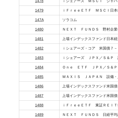
1478
ｉシェアーズ ＭＳＣＩ ジャパ
1479
ｉＦｒｅｅＥＴＦ ＭＳＣＩ日本
147A
ソラコム
1480
ＮＥＸＴ ＦＵＮＤＳ 野村企業
1481
上場インデックスファンド日本経
1482
ｉシェアーズ・コア 米国債７－
1483
ｉシェアーズ ＪＰＸ／Ｓ＆Ｐ 
1484
Ｏｎｅ ＥＴＦ ＪＰＸ／Ｓ＆Ｐ
1485
ＭＡＸＩＳ ＪＡＰＡＮ 設備・
1486
上場インデックスファンド米国債
1487
上場インデックスファンド米国債
1488
ｉＦｒｅｅＥＴＦ 東証ＲＥＩＴ
1489
ＮＥＸＴ ＦＵＮＤＳ 日経平均