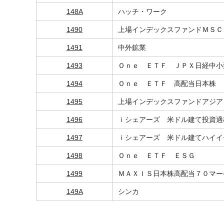
148A
ハッチ・ワーク
1490
上場インデックスファンドＭＳＣ
1491
中外鉱業
1493
Ｏｎｅ ＥＴＦ ＪＰＸ日経中小
1494
Ｏｎｅ ＥＴＦ 高配当日本株
1495
上場インデックスファンドアジア
1496
ｉシェアーズ 米ドル建て投資適
1497
ｉシェアーズ 米ドル建てハイイ
1498
Ｏｎｅ ＥＴＦ ＥＳＧ
1499
ＭＡＸＩＳ日本株高配当７０マー
149A
シンカ