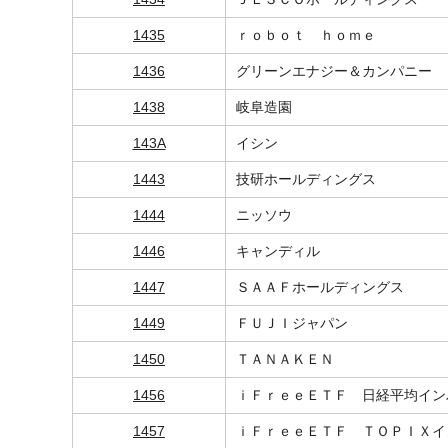
1435
ｒｏｂｏｔ ｈｏｍｅ
1436
グリーンエナジー＆カンパニー
1438
岐阜造園
143A
イシン
1443
技研ホールディングス
1444
ニッソウ
1446
キャンディル
1447
ＳＡＡＦホールディングス
1449
ＦＵＪＩジャパン
1450
ＴＡＮＡＫＥＮ
1456
ｉＦｒｅｅＥＴＦ 日経平均イン
1457
ｉＦｒｅｅＥＴＦ ＴＯＰＩＸイ