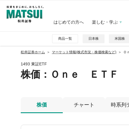
はじめての方へ
楽しむ・学ぶ
商品一覧
日本株
米国株
松井証券ホーム
マーケット情報(株式市況・株価検索など)
Ｏ
1493 東証ETF
株価
：Ｏｎｅ ＥＴＦ 
株価
チャート
時系列