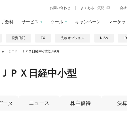
お問い合わせ
よくあるご質問
会社
手数料
サービス
ツール
キャンペーン
マーケッ
投資信託
FX
先物オプション
NISA
i
ｎｅ ＥＴＦ ＪＰＸ日経中小型(1493)
ＪＰＸ日経中小型
データ
ニュース
株主優待
決