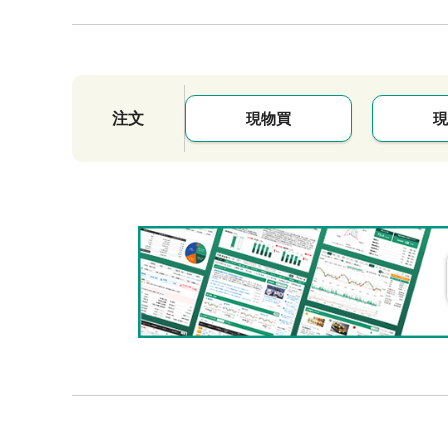
注文
現物買
現