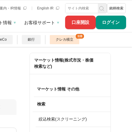
案内・IR情報
English IR
銘柄検索
口座開設
ログイン
ト情報
お客様サポート
DeCo
銀行
クレカ積立
マーケット情報(株式市況・株価
検索など)
マーケット情報 その他
検索
算
絞込検索(スクリーニング)