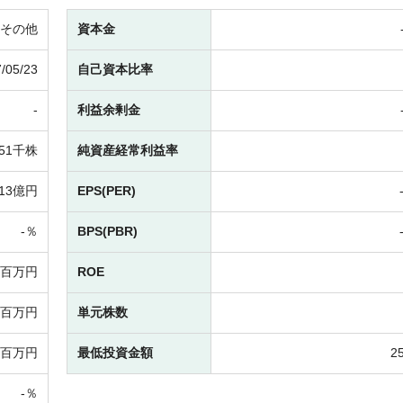
その他
資本金
/05/23
自己資本比率
-
利益余剰金
51千株
純資産経常利益率
13億円
EPS(PER)
-％
BPS(PBR)
-百万円
ROE
-百万円
単元株数
-百万円
最低投資金額
2
-％