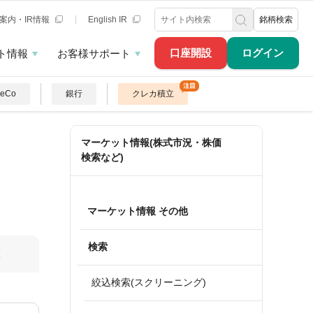
案内・IR情報
English IR
銘柄検索
口座開設
ログイン
ト情報
お客様サポート
DeCo
銀行
クレカ積立
マーケット情報(株式市況・株価
検索など)
マーケット情報 その他
検索
算
絞込検索(スクリーニング)