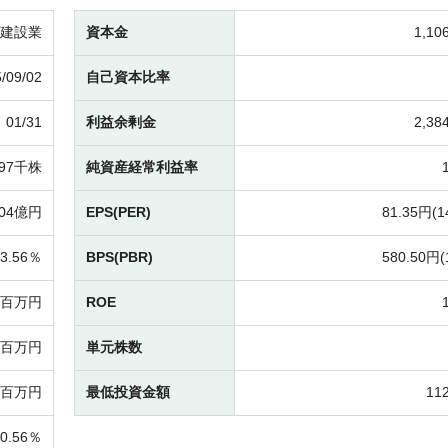
建設業
資本金
1,1
/09/02
自己資本比率
01/31
利益余剰金
2,3
297千株
純資産経常利益率
104億円
EPS(PER)
81.35円(
1
3.56％
BPS(PBR)
580.50円(
29百万円
ROE
97百万円
単元株数
0百万円
最低投資金額
11
10.56％