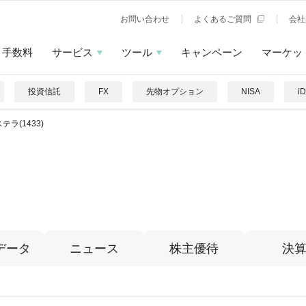
お問い合わせ
よくあるご質問
会社
手数料
サービス
ツール
キャンペーン
マーケッ
投資信託
FX
先物オプション
NISA
i
テラ(1433)
データ
ニュース
株主優待
決