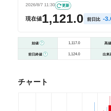
2026/8/7 11:30
更新
1,121.0
-
3
現在値
前日比
1,117.0
始値
高
1,124.0
前日終値
出来
チャート