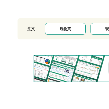
注文
現物買
現