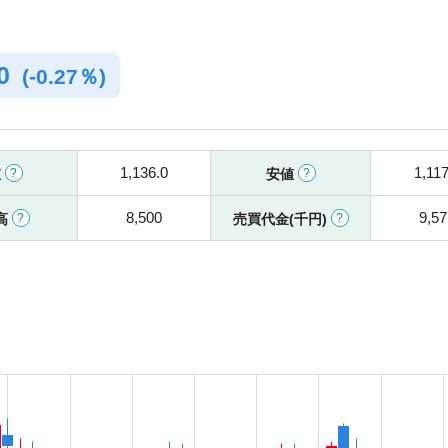
.0
(
-
0.27％)
1,136.0
1,117
値
安値
8,500
9,57
高
売買代金(千円)