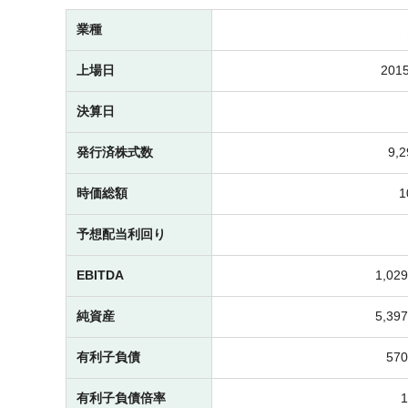
業種
上場日
2015
決算日
発行済株式数
9,
時価総額
予想配当利回り
EBITDA
1,0
純資産
5,3
有利子負債
57
有利子負債倍率