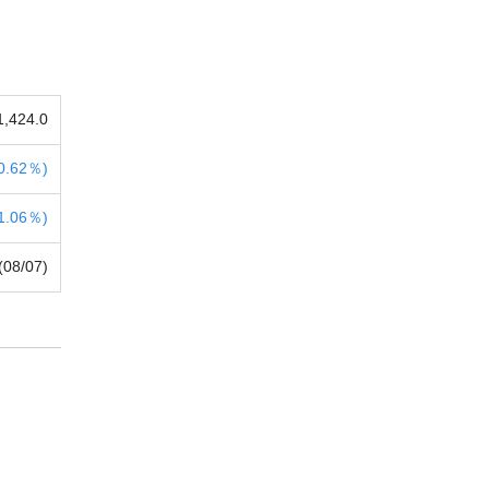
1,424.0
0.62％)
1.06％)
(08/07)