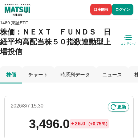
口座開設
ログイン
1489 東証ETF
株価
：ＮＥＸＴ ＦＵＮＤＳ 日
経平均高配当株５０指数連動型上
コンテンツ
場投信
株価
チャート
時系列データ
ニュース
2026/8/7 15:30
更新
3,496.0
+
26.0
(
+
0.75％)