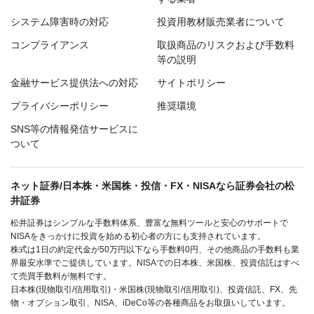
システム障害時の対応
投資用教材販売業者について
コンプライアンス
取扱商品のリスクおよび手数料
等の説明
金融サービス提供法への対応
サイトポリシー
プライバシーポリシー
推奨環境
SNS等の情報発信サービスに
ついて
ネット証券/日本株・米国株・投信・FX・NISAなら証券会社の松
井証券
松井証券はシンプルな手数料体系、豊富な無料ツールと安心のサポートで
NISAをきっかけに投資を始める初心者の方にも支持されています。
株式は1日の約定代金が50万円以下なら手数料0円、その他商品の手数料も業
界最安水準でご提供しています。NISAでの日本株、米国株、投資信託はすべ
て売買手数料が無料です。
日本株(現物取引/信用取引)・米国株(現物取引/信用取引)、投資信託、FX、先
物・オプション取引、NISA、iDeCo等の各種商品をお取扱いしています。