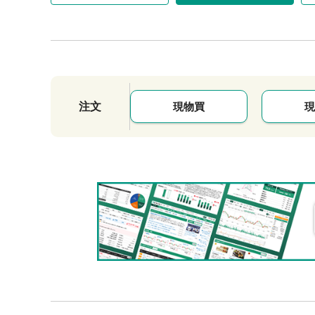
注文
現物買
現