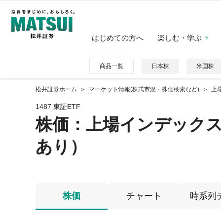
はじめての方へ
楽しむ・学ぶ
商品一覧
日本株
米国株
松井証券ホーム
マーケット情報(株式市況・株価検索など)
上
1487 東証ETF
株価
：上場インデック
あり）
株価
チャート
時系列