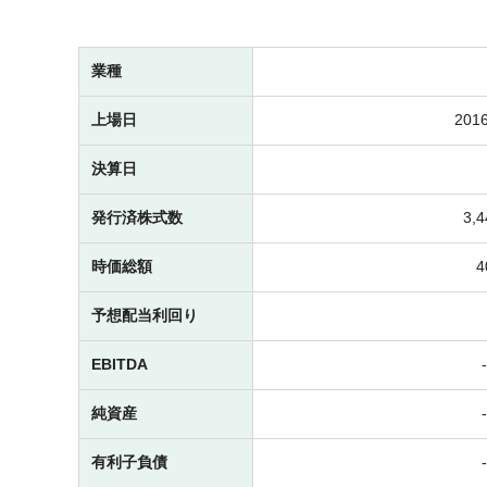
業種
上場日
2016
決算日
発行済株式数
3,
時価総額
予想配当利回り
EBITDA
純資産
有利子負債