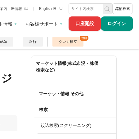
案内・IR情報
English IR
銘柄検索
口座開設
ログイン
ト情報
お客様サポート
DeCo
銀行
クレカ積立
マーケット情報(株式市況・株価
検索など)
ッジ
マーケット情報 その他
検索
算
絞込検索(スクリーニング)