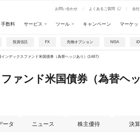
お問い合わせ
よくあるご質問
会社
手数料
サービス
ツール
キャンペーン
マーケッ
投資信託
FX
先物オプション
NISA
i
場インデックスファンド米国債券（為替ヘッジあり）(1487)
スファンド米国債券（為替ヘ
データ
ニュース
株主優待
決