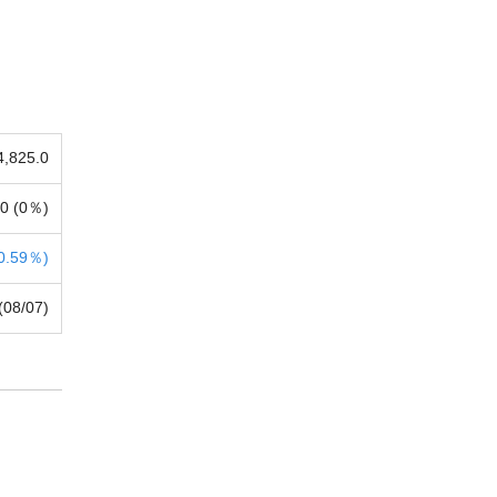
4,825.0
0 (
0％)
0.59％)
(08/07)