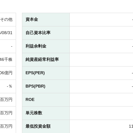
その他
資本金
/08/31
自己資本比率
-
利益余剰金
446千株
純資産経常利益率
406億円
EPS(PER)
-％
BPS(PBR)
-百万円
ROE
-百万円
単元株数
-百万円
最低投資金額
1