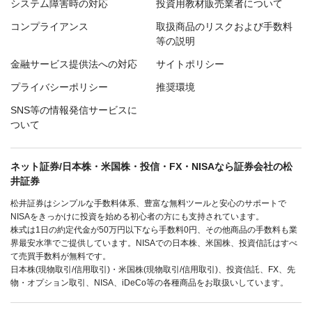
システム障害時の対応
投資用教材販売業者について
コンプライアンス
取扱商品のリスクおよび手数料
等の説明
金融サービス提供法への対応
サイトポリシー
プライバシーポリシー
推奨環境
SNS等の情報発信サービスに
ついて
ネット証券/日本株・米国株・投信・FX・NISAなら証券会社の松
井証券
松井証券はシンプルな手数料体系、豊富な無料ツールと安心のサポートで
NISAをきっかけに投資を始める初心者の方にも支持されています。
株式は1日の約定代金が50万円以下なら手数料0円、その他商品の手数料も業
界最安水準でご提供しています。NISAでの日本株、米国株、投資信託はすべ
て売買手数料が無料です。
日本株(現物取引/信用取引)・米国株(現物取引/信用取引)、投資信託、FX、先
物・オプション取引、NISA、iDeCo等の各種商品をお取扱いしています。