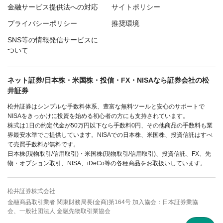
金融サービス提供法への対応
サイトポリシー
プライバシーポリシー
推奨環境
SNS等の情報発信サービスに
ついて
ネット証券/日本株・米国株・投信・FX・NISAなら証券会社の松
井証券
松井証券はシンプルな手数料体系、豊富な無料ツールと安心のサポートで
NISAをきっかけに投資を始める初心者の方にも支持されています。
株式は1日の約定代金が50万円以下なら手数料0円、その他商品の手数料も業
界最安水準でご提供しています。NISAでの日本株、米国株、投資信託はすべ
て売買手数料が無料です。
日本株(現物取引/信用取引)・米国株(現物取引/信用取引)、投資信託、FX、先
物・オプション取引、NISA、iDeCo等の各種商品をお取扱いしています。
松井証券株式会社
金融商品取引業者 関東財務局長(金商)第164号 加入協会：日本証券業協
会、一般社団法人 金融先物取引業協会