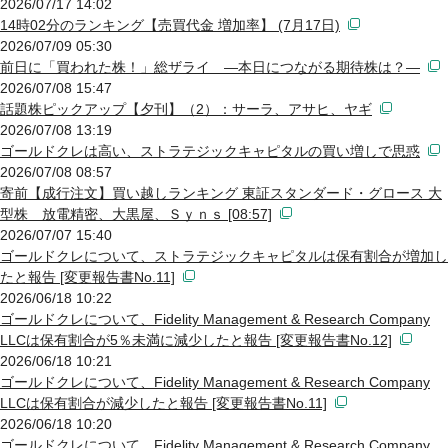
2026/07/17 14:02
14時02分のランキング【売買代金 増加率】 (7月17日)
2026/07/09 05:30
前日に「買われた株！」総ザライ ―本日につながる期待株は？―
2026/07/08 15:47
話題株ピックアップ【夕刊】（2）：サーラ、アサヒ、ヤギ
2026/07/08 13:19
ゴールドクレは高い、ストラテジックキャピタルの買い増しで思惑
2026/07/08 08:57
寄前【成行注文】買い越しランキング 東証スタンダード・グロース 大
型株 放電精密、大黒屋、Ｓｙｎｓ [08:57]
2026/07/07 15:40
ゴールドクレについて、ストラテジックキャピタルは保有割合が増加し
たと報告 [変更報告書No.11]
2026/06/18 10:22
ゴールドクレについて、Fidelity Management & Research Company
LLCは保有割合が5％未満に減少したと報告 [変更報告書No.12]
2026/06/18 10:21
ゴールドクレについて、Fidelity Management & Research Company
LLCは保有割合が減少したと報告 [変更報告書No.11]
2026/06/18 10:20
ゴールドクレについて、Fidelity Management & Research Company