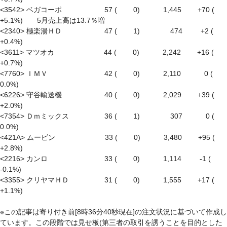
<3542> ベガコーポ　　　　　　57 (　　 0)　　　 1,445　　 +70 ( 
+5.1%)　　5月売上高は13.7％増

<2340> 極楽湯ＨＤ　　　　　　47 (　　 1)　　　　 474 　　 +2 ( 
+0.4%)

<3611> マツオカ　　　　　　　44 (　　 0)　　　 2,242　　 +16 ( 
+0.7%)

<7760> ＩＭＶ　　　　　　　　42 (　　 0)　　　 2,110　　　 0 (　
0.0%)

<6226> 守谷輸送機　　　　　　40 (　　 0)　　　 2,029　　 +39 ( 
+2.0%)

<7354> Ｄｍミックス　　　　　36 (　　 1)　　　　 307　　　 0 (　
0.0%)

<421A> ムービン　　　　　　　33 (　　 0)　　　 3,480　　 +95 ( 
+2.8%)

<2216> カンロ　　　　　　　　33 (　　 0)　　　 1,114 　　 -1 ( 
-0.1%)

<3355> クリヤマＨＤ　　　　　31 (　　 0)　　　 1,555　　 +17 ( 
+1.1%)

※この記事は寄り付き前[8時36分40秒現在]の注文状況に基づいて作成し
ています。この段階では見せ板(第三者の取引を誘うことを目的とした