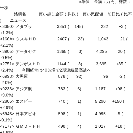
　　　　　　　　　　　　　　　　　　　※単位　金額：万円、株数：
千株

　　　 銘柄名　　　買い越し金額 ( 株数 )　買い気配値　前日比 ( 比率 
)　　ニュース

<3350> メタプラ　　　　　　3351 (　 145)　　　　 232 　　 +3 ( 
+1.3%)

<166A> タスキＨＤ　　　　　2407 (　　23)　　　 1,043　　 +21 ( 
+2.1%)

<3905> データセク　　　　　1365 (　　 3)　　　 4,295　　 -20 ( 
-0.5%)

<2751> テンポスＨＤ　　　　1144 (　　 3)　　　 3,695　　 +85 ( 
+2.4%)　　今期経常は40％増で2期連続最高益へ

<6993> 大黒屋　　　　　　　 878 (　　92)　　　　　96 　　 -2 ( 
-2.0%)

<9233> アジア航　　　　　　 783 (　　 6)　　　 1,187　　 +98 ( 
+9.0%)

<2805> エスビー　　　　　　 740 (　　 1)　　　 5,290 　 +150 ( 
+2.9%)

<6946> 日本アビオ　　　　　 598 (　　 1)　　　 4,995 　　 -5 ( 
-0.1%)

<7177> ＧＭＯ－ＦＨ　　　　 498 (　　 4)　　　 1,017　　 +18 ( 
+1.8%)
