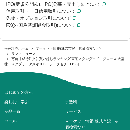
IPO(新規公開株)、PO(公募・売出し)について
信用取引・一日信用取引について
先物・オプション取引について
FX(外国為替証拠金取引)について
松井証券ホーム
マーケット情報(株式市況・株価検索など)
ランクニュース
寄前【成行注文】買い越しランキング 東証スタンダード・グロース 大型
株 メタプラ、タスキＨＤ、データセク [08:36]
はじめての方へ
楽しむ・学ぶ
手数料
商品一覧
サービス
ツール
マーケット情報(株式市況・株
価検索など)