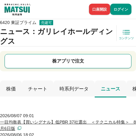
口座開設
ログイン
6420 東証プライム
売建可
ニュース
：ガリレイホールディン
コンテンツ
グス
株アプリで注文
株価
チャート
時系列データ
ニュース
2026/08/07 09:01
一目均衡表【買いシグナル】低PBR 37社選出 ＜テクニカル特集＞ 8
月6日版
2026/08/06 18:02