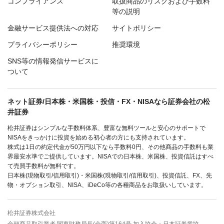
コンプライアンス
取扱商品のリスクおよび手数料
等の説明
金融サービス提供法への対応
サイトポリシー
プライバシーポリシー
推奨環境
SNS等の情報発信サービスに
ついて
ネット証券/日本株・米国株・投信・FX・NISAなら証券会社の松
井証券
松井証券はシンプルな手数料体系、豊富な無料ツールと安心のサポートで
NISAをきっかけに投資を始める初心者の方にも支持されています。
株式は1日の約定代金が50万円以下なら手数料0円、その他商品の手数料も業
界最安水準でご提供しています。NISAでの日本株、米国株、投資信託はすべ
て売買手数料が無料です。
日本株(現物取引/信用取引)・米国株(現物取引/信用取引)、投資信託、FX、先
物・オプション取引、NISA、iDeCo等の各種商品をお取扱いしています。
松井証券株式会社