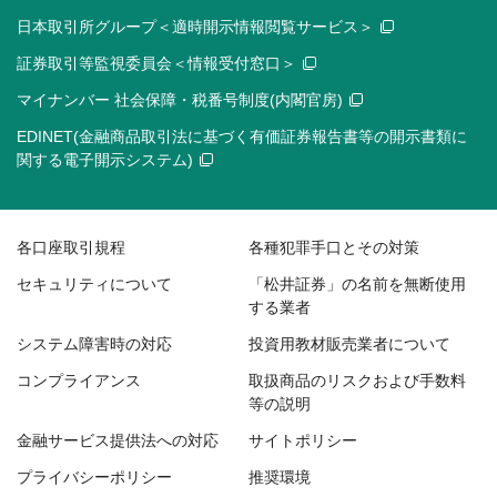
日本取引所グループ＜適時開示情報閲覧サービス＞
証券取引等監視委員会＜情報受付窓口＞
マイナンバー 社会保障・税番号制度(内閣官房)
EDINET(金融商品取引法に基づく有価証券報告書等の開示書類に
関する電子開示システム)
各口座取引規程
各種犯罪手口とその対策
セキュリティについて
「松井証券」の名前を無断使用
する業者
システム障害時の対応
投資用教材販売業者について
コンプライアンス
取扱商品のリスクおよび手数料
等の説明
金融サービス提供法への対応
サイトポリシー
プライバシーポリシー
推奨環境