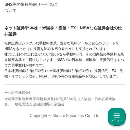
SNS等の情報発信サービスに
ついて
ネット証券/日本株・米国株・投信・FX・NISAなら証券会社の松
井証券
松井証券はシンプルな手数料体系、豊富な無料ツールと安心のサポートで
NISAをきっかけに投資を始める初心者の方にも支持されています。
株式は1日の約定代金が50万円以下なら手数料0円、その他商品の手数料も業
界最安水準でご提供しています。NISAでの日本株、米国株、投資信託はすべ
て売買手数料が無料です。
日本株(現物取引/信用取引)・米国株(現物取引/信用取引)、投資信託、FX、先
物・オプション取引、NISA、iDeCo等の各種商品をお取扱いしています。
松井証券株式会社
金融商品取引業者 関東財務局長(金商)第164号 加入協会：日本証券業協
会、一般社団法人 金融先物取引業協会
Copyright © Matsui Securities Co., Ltd.
メニュー