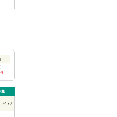
益
益
6円
株益
74.73