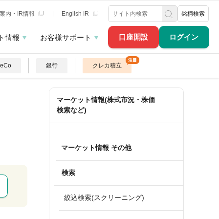
案内・IR情報
English IR
銘柄検索
口座開設
ログイン
ト情報
お客様サポート
DeCo
銀行
クレカ積立
マーケット情報(株式市況・株価
検索など)
マーケット情報 その他
検索
絞込検索(スクリーニング)