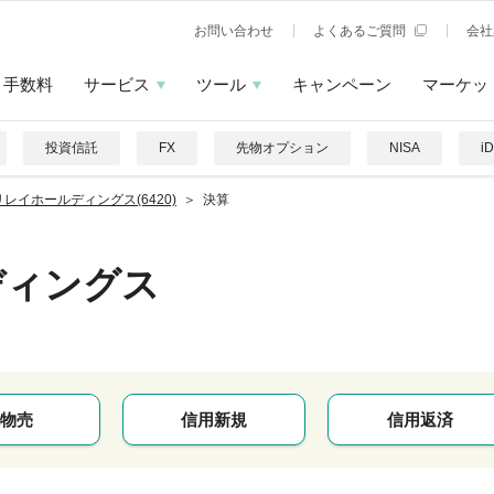
お問い合わせ
よくあるご質問
会社
手数料
サービス
ツール
キャンペーン
マーケッ
投資信託
FX
先物オプション
NISA
i
レイホールディングス(6420)
決算
ディングス
物売
信用新規
信用返済