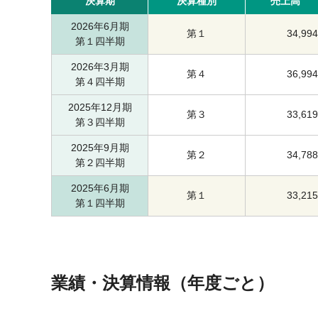
決算期
決算種別
売上高
2026年6月期
第１
34,994
第１四半期
2026年3月期
第４
36,994
第４四半期
2025年12月期
第３
33,619
第３四半期
2025年9月期
第２
34,788
第２四半期
2025年6月期
第１
33,215
第１四半期
業績・決算情報（年度ごと）