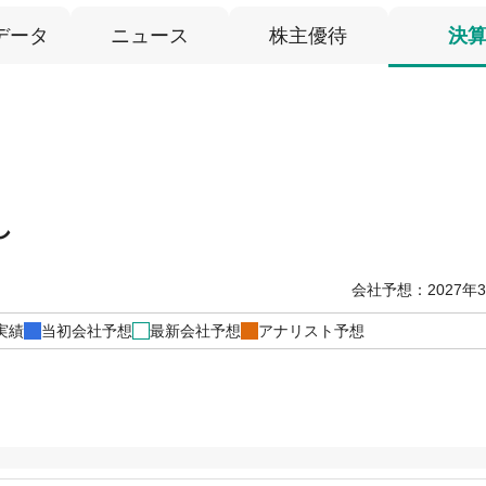
データ
ニュース
株主優待
決
し
会社予想：2027年
実績
当初会社予想
最新会社予想
アナリスト予想