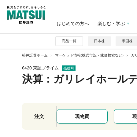
はじめての方へ
楽しむ・学ぶ
商品一覧
日本株
米国株
松井証券ホーム
マーケット情報(株式市況・株価検索など)
ガリ
6420 東証プライム
売建可
決算：ガリレイホール
注文
現物買
現