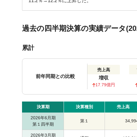
11.2％→12.2％に上昇した。
過去の四半期決算の実績データ(202
累計
売上高
前年同期との比較
増収
17.79億円
決算期
決算種別
売上高
2026年6月期
第１
34,99
第１四半期
2026年3月期