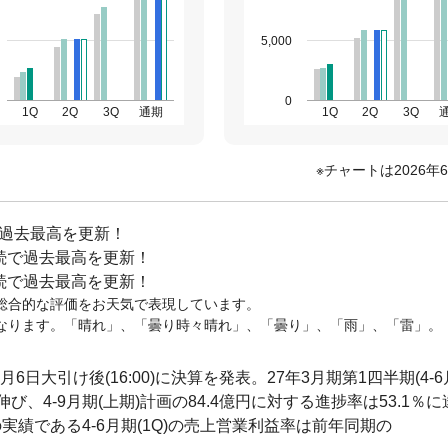
5,000
0
1Q
2Q
3Q
通期
1Q
2Q
3Q
チャートは2026年
で過去最高を更新！
連続で過去最高を更新！
連続で過去最高を更新！
総合的な評価をお天気で表現しています。
なります。「晴れ」、「曇り時々晴れ」、「曇り」、「雨」、「雷」。
月6日大引け後(16:00)に決算を発表。27年3月期第1四半期(4-6
び、4-9月期(上期)計画の84.4億円に対する進捗率は53.1％に
実績である4-6月期(1Q)の売上営業利益率は前年同期の