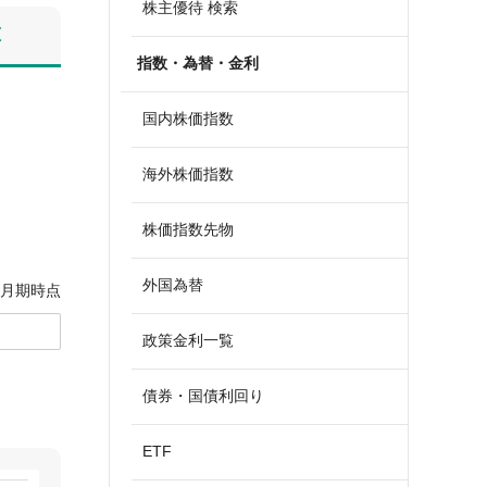
株主優待 検索
算
指数・為替・金利
国内株価指数
海外株価指数
株価指数先物
外国為替
3月期時点
政策金利一覧
債券・国債利回り
ETF