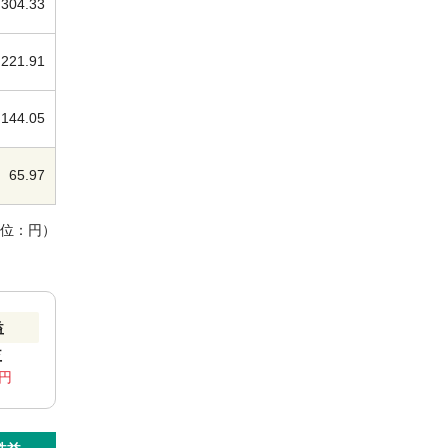
304.33
221.91
144.05
65.97
単位：円）
益
益
6円