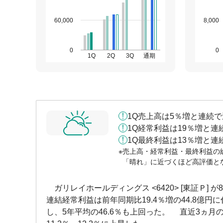
60,000
8,000
0
0
1Q
2Q
3Q
通期
1Q売上高は5％増と連続
1Q経常利益は19％増と
1Q最終利益は13％増と
売上高・経常利益・最終利益の
「晴れ」に近づくほど高評価と
ガリレイホールディングス <6420> [東証Ｐ] が8
連結経常利益は前年同期比19.4％増の44.8億円に伸
し、5年平均の46.6％も上回った。 直近3ヵ月の