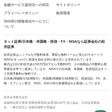
金融サービス提供法への対応
サイトポリシー
プライバシーポリシー
推奨環境
SNS等の情報発信サービスに
ついて
ネット証券/日本株・米国株・投信・FX・NISAなら証券会社の松
井証券
松井証券はシンプルな手数料体系、豊富な無料ツールと安心のサポートで
NISAをきっかけに投資を始める初心者の方にも支持されています。
株式は1日の約定代金が50万円以下なら手数料0円、その他商品の手数料も業
界最安水準でご提供しています。NISAでの日本株、米国株、投資信託はすべ
て売買手数料が無料です。
日本株(現物取引/信用取引)・米国株(現物取引/信用取引)、投資信託、FX、先
物・オプション取引、NISA、iDeCo等の各種商品をお取扱いしています。
松井証券株式会社
金融商品取引業者 関東財務局長(金商)第164号 加入協会：日本証券業協
会、一般社団法人 金融先物取引業協会