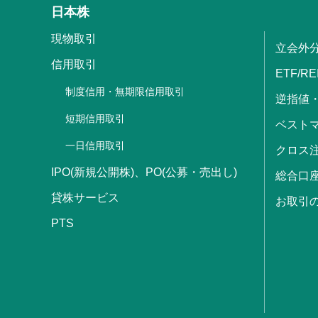
日本株
現物取引
立会外
信用取引
ETF/RE
制度信用・無期限信用取引
逆指値
短期信用取引
ベストマ
一日信用取引
クロス
IPO(新規公開株)、PO(公募・売出し)
総合口
貸株サービス
お取引
PTS