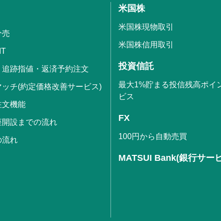
米国株
米国株現物取引
分売
米国株信用取引
IT
投資信託
・追跡指値・返済予約注文
最大1%貯まる投信残高ポイ
ッチ(約定価格改善サービス)
ビス
注文機能
FX
座開設までの流れ
100円から自動売買
の流れ
MATSUI Bank(銀行サー