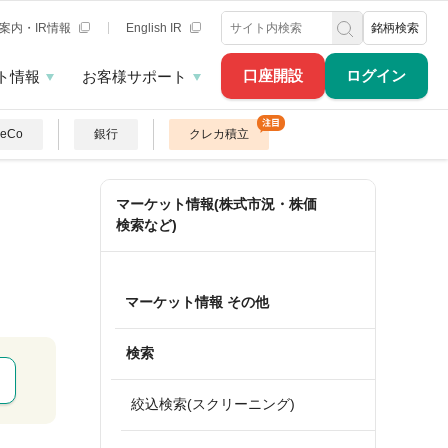
案内・IR情報
English IR
銘柄検索
口座開設
ログイン
ト情報
お客様サポート
DeCo
銀行
クレカ積立
マーケット情報(株式市況・株価
検索など)
マーケット情報 その他
検索
絞込検索(スクリーニング)