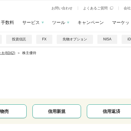
お問い合わせ
よくあるご質問
会社
手数料
サービス
ツール
キャンペーン
マーケッ
投資信託
FX
先物オプション
NISA
i
キ(6042)
株主優待
物売
信用新規
信用返済