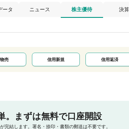
データ
ニュース
株主優待
決
物売
信用新規
信用返済
単。
まずは無料で口座開設
が完結します。
署名・捺印・書類の郵送は不要です。