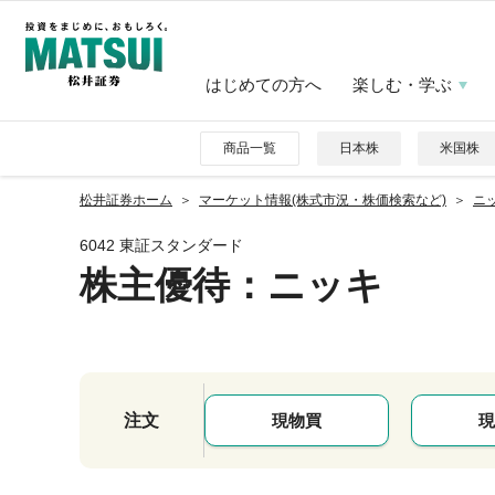
はじめての方へ
楽しむ・学ぶ
商品一覧
日本株
米国株
松井証券ホーム
マーケット情報(株式市況・株価検索など)
ニッ
6042 東証スタンダード
株主優待
：ニッキ
注文
現物買
現