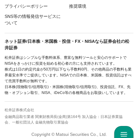
プライバシーポリシー
推奨環境
SNS等の情報発信サービスに
ついて
ネット証券/日本株・米国株・投信・FX・NISAなら証券会社の松
井証券
松井証券はシンプルな手数料体系、豊富な無料ツールと安心のサポートで
NISAをきっかけに投資を始める初心者の方にも支持されています。
株式は1日の約定代金が50万円以下なら手数料0円、その他商品の手数料も業
界最安水準でご提供しています。NISAでの日本株、米国株、投資信託はすべ
て売買手数料が無料です。
日本株(現物取引/信用取引)・米国株(現物取引/信用取引)、投資信託、FX、先
物・オプション取引、NISA、iDeCo等の各種商品をお取扱いしています。
松井証券株式会社
金融商品取引業者 関東財務局長(金商)第164号 加入協会：日本証券業協
会、一般社団法人 金融先物取引業協会
Copyright © Matsui Securities Co., Ltd.