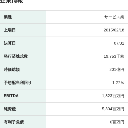
企業情報
業種
サービス業
上場日
2015/02/18
決算日
07/31
発行済株式数
19,753千株
時価総額
201億円
予想配当利回り
1.27％
EBITDA
1,823百万円
純資産
5,304百万円
有利子負債
0百万円