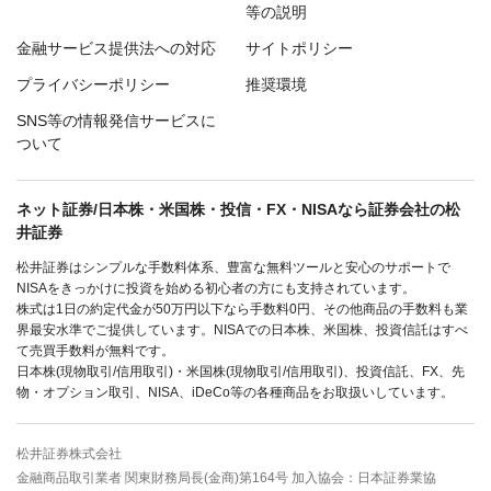
等の説明
金融サービス提供法への対応
サイトポリシー
プライバシーポリシー
推奨環境
SNS等の情報発信サービスに
ついて
ネット証券/日本株・米国株・投信・FX・NISAなら証券会社の松
井証券
松井証券はシンプルな手数料体系、豊富な無料ツールと安心のサポートで
NISAをきっかけに投資を始める初心者の方にも支持されています。
株式は1日の約定代金が50万円以下なら手数料0円、その他商品の手数料も業
界最安水準でご提供しています。NISAでの日本株、米国株、投資信託はすべ
て売買手数料が無料です。
日本株(現物取引/信用取引)・米国株(現物取引/信用取引)、投資信託、FX、先
物・オプション取引、NISA、iDeCo等の各種商品をお取扱いしています。
松井証券株式会社
金融商品取引業者 関東財務局長(金商)第164号 加入協会：日本証券業協