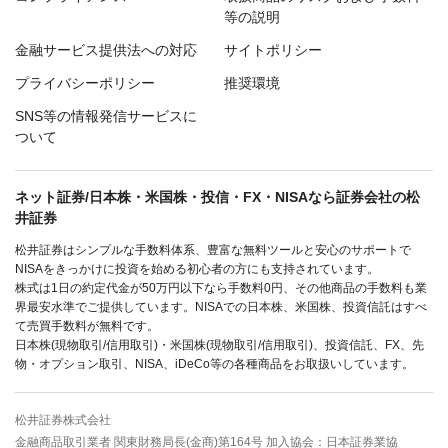
等の説明
金融サービス提供法への対応
サイトポリシー
プライバシーポリシー
推奨環境
SNS等の情報発信サービスに
ついて
ネット証券/日本株・米国株・投信・FX・NISAなら証券会社の松
井証券
松井証券はシンプルな手数料体系、豊富な無料ツールと安心のサポートで
NISAをきっかけに投資を始める初心者の方にも支持されています。
株式は1日の約定代金が50万円以下なら手数料0円、その他商品の手数料も業
界最安水準でご提供しています。NISAでの日本株、米国株、投資信託はすべ
て売買手数料が無料です。
日本株(現物取引/信用取引)・米国株(現物取引/信用取引)、投資信託、FX、先
物・オプション取引、NISA、iDeCo等の各種商品をお取扱いしています。
松井証券株式会社
金融商品取引業者 関東財務局長(金商)第164号 加入協会：日本証券業協