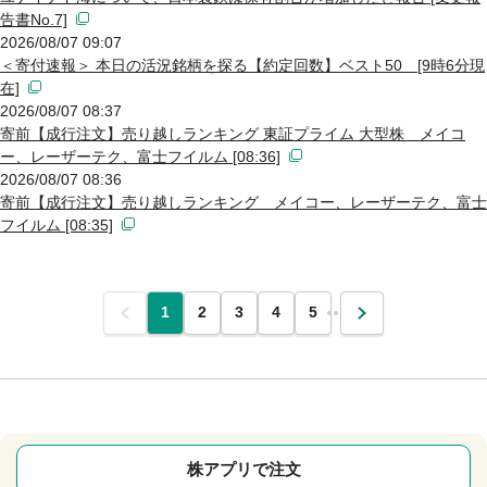
告書No.7]
2026/08/07 09:07
＜寄付速報＞ 本日の活況銘柄を探る【約定回数】ベスト50 [9時6分現
在]
2026/08/07 08:37
寄前【成行注文】売り越しランキング 東証プライム 大型株 メイコ
ー、レーザーテク、富士フイルム [08:36]
2026/08/07 08:36
寄前【成行注文】売り越しランキング メイコー、レーザーテク、富士
フイルム [08:35]
前
1
2
3
4
5
…
次
株アプリで注文