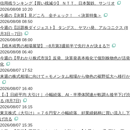
信用残ランキング【買い残減少】 ＮＴＴ、日本製鉄、サンリオ
2026/08/08 10:20
今週の【決算】見どころ 全チェック！ ＜決算特集＞
2026/08/08 08:50
今週の【話題株ダイジェスト】 タングス、ヤマハ発、アルコニクス (8
月3日～7日)
2026/08/08 08:00
【植木靖男の相場展望】 ─8月第3週前半で先行きが決まる?!
2026/08/08 06:40
今週の【早わかり株式市況】反発、決算発表本格化で個別株物色が活発
化
2026/08/07 17:52
来週の株式相場に向けて＝モメンタム相場から物色の裾野拡大へ移行か
2026/08/07 16:40
【↓】日経平均 大引け｜ 小幅続落、AI・半導体関連が軟調も後半下げ渋
る (8月7日)
2026/08/07 16:15
東京株式（大引け）＝７６円安と小幅続落、好業績銘柄に買い流入し下
げ渋る
2026/08/07 15:35