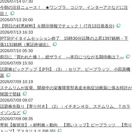
2026/07/14 07:30
今朝の注目ニュース！ ★ワンプラ、コジマ、インターアクなどに注
目！
2026/07/13 20:00
【明日の好悪材料】を開示情報でチェック！ (7月13日発表分)
2026/07/13 16:33
[PTS]デイタイムセッション終了 15時30分以降の上昇1397銘柄・下
落1132銘柄（東証終値比）
2026/07/10 05:30
前日に「買われた株！」総ザライ ―本日につながる期待株は？―
2026/07/09 15:50
話題株ピックアップ【夕刊】（3）：セリア、ビープラッツ、小田原機
器
2026/07/09 10:19
ステムリムが反発、開発中の栄養障害型表皮水疱症治療薬に係る特許が
韓国で登録
2026/07/09 09:07
話題株先取り【寄り付き】（2）：イチネンＨＤ、ステムリム、Ｔホラ
イゾンなど
2026/07/09 08:35
寄前【板状況】＜材料株＞動向 【買いトップ】ビープラッツ 【売り
トップ】アスタリスク [08:35]