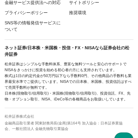
金融サービス提供法への対応
サイトポリシー
プライバシーポリシー
推奨環境
SNS等の情報発信サービスに
ついて
ネット証券/日本株・米国株・投信・FX・NISAなら証券会社の松
井証券
松井証券はシンプルな手数料体系、豊富な無料ツールと安心のサポートで
NISAをきっかけに投資を始める初心者の方にも支持されています。
株式は1日の約定代金が50万円以下なら手数料0円、その他商品の手数料も業
界最安水準でご提供しています。NISAでの日本株、米国株、投資信託はすべ
て売買手数料が無料です。
日本株(現物取引/信用取引)・米国株(現物取引/信用取引)、投資信託、FX、先
物・オプション取引、NISA、iDeCo等の各種商品をお取扱いしています。
松井証券株式会社
金融商品取引業者 関東財務局長(金商)第164号 加入協会：日本証券業協
会、一般社団法人 金融先物取引業協会